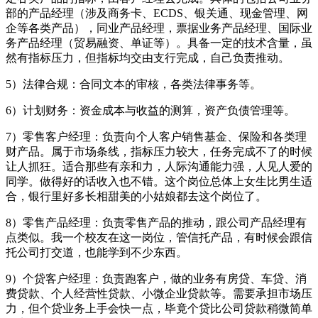
部的产品经理（涉及商务卡、ECDS、银关通、现金管理、网
企等各类产品），同业产品经理，票据业务产品经理、国际业
务产品经理（贸易融资、单证等）。具备一定的技术含量，虽
然有指标压力，但指标均交由支行完成，自己负责推动。
5）法律合规：合同文本的审核，各类法律事务等。
6）计划财务：资金成本与收益的测算，资产负债管理等。
7）零售客户经理：负责向个人客户销售基金、保险和各类理
财产品。属于市场条线，指标压力较大，任务完成不了的时候
让人抓狂。适合那些有亲和力，人际沟通能力强，人见人爱的
同学。做得好的话收入也不错。这个岗位总体上女生比男生适
合，银行里好多长相甜美的小姑娘都去这个岗位了。
8）零售产品经理：负责零售产品的推动，跟公司产品经理有
点类似。我一个校友在这一岗位，管信托产品，有时候会跟信
托公司打交道，也能学到不少东西。
9）个贷客户经理：负责跑客户，做的业务有房贷、车贷、消
费贷款、个人经营性贷款、小微企业贷款等。需要承担市场压
力，但个贷业务上手会快一点，毕竟个贷比公司贷款稍微简单