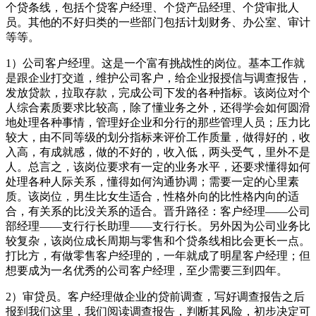
个贷条线，包括个贷客户经理、个贷产品经理、个贷审批人
员。其他的不好归类的一些部门包括计划财务、办公室、审计
等等。
1）公司客户经理。这是一个富有挑战性的岗位。基本工作就
是跟企业打交道，维护公司客户，给企业报授信与调查报告，
发放贷款，拉取存款，完成公司下发的各种指标。该岗位对个
人综合素质要求比较高，除了懂业务之外，还得学会如何圆滑
地处理各种事情，管理好企业和分行的那些管理人员；压力比
较大，由不同等级的划分指标来评价工作质量，做得好的，收
入高，有成就感，做的不好的，收入低，两头受气，里外不是
人。总言之，该岗位要求有一定的业务水平，还要求懂得如何
处理各种人际关系，懂得如何沟通协调；需要一定的心里素
质。该岗位，男生比女生适合，性格外向的比性格内向的适
合，有关系的比没关系的适合。晋升路径：客户经理——公司
部经理——支行行长助理——支行行长。另外因为公司业务比
较复杂，该岗位成长周期与零售和个贷条线相比会更长一点。
打比方，有做零售客户经理的，一年就成了明星客户经理；但
想要成为一名优秀的公司客户经理，至少需要三到四年。
2）审贷员。客户经理做企业的贷前调查，写好调查报告之后
报到我们这里，我们阅读调查报告，判断其风险，初步决定可