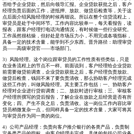
否给予企业贷款，然后向领导汇报。企业贷款获批之后，客户
经理负责后面的工作，进抵押、放款、做贷后检查等，关于这
点后面介绍风险经理的时候再细说。所以在整个信贷流程上，
审贷员是处于中间环节。工作内容比较单一，每天看报告，读
报表，跟客户经理打电话沟通情况，有时候做一些行业研究。
工作虽然很枯燥，但好处是市场压力小，不用完成各项指标，
具备一定的技术含量，能学到不少东西。晋升路径：助理审贷
员——高级审贷官——市场部门。
3）风险经理。这个岗位跟审贷员的工作性质有些类似，只是
在业务流程上的节点不一样。前面说到，客户经理给企业贷款
前需要做贷前调查，企业贷款获批之后，客户经理负责放款、
做贷后检查，钱回不来了要负责清收，那么协助客户经理完成
这些工作的，叫做风险经理。其主要工作包括：一、协助客户
经理对企业进行贷前调查；二、放款时进行审核；三、审核客
户经理所撰写的贷后报告，了解企业在放款之后经营是否有所
变化；四、产生不良之后，负责清收。这一岗位工作内容比审
贷员稍微复杂一点，但同样具备一定的技术含量，大家可将其
与审贷员作为同一类的岗位。
4）公司产品经理：负责向客户推介银行的各类产品，负责制
定各类产品的指标，由客户经理去完成。具体的包括公司业务