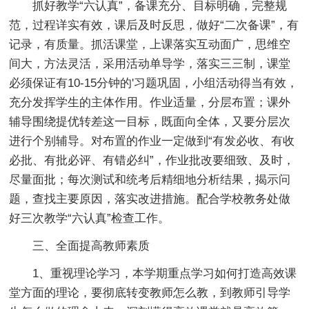
抓好教学“六认真”，备课充分、目标明确，完整规
范，过程详实有效，课后及时反思，做好“二次备课”，有
记录，有质量。抓活课堂，上课落实互动面广，思维空
间大，方法灵活，采用活动单导学，落实三三制，课堂
必须保证有10-15分钟的'习题巩固，小组活动得当有效，
充分发挥学生的主体作用。作业适量，分层布置；课外
辅导围绕提优转差这一目标，既面向全体，又要分层次
进行个别辅导。对布置的作业一定做到“有发必收、有收
必批、有批必评、有错必纠”，作业批改要细致、及时，
尽量面批；每次测试和统考后精细地分析结果，揭示问
题，查找主要原因，落实改进措施。配合学校教务处做
好三次教学“六认真”检查工作。
三、全面提高教师素质
1、重视理论学习，本学期重点学习如何打造高效课
堂方面的理论，要彻底转变教师怎么教，到教师引导学