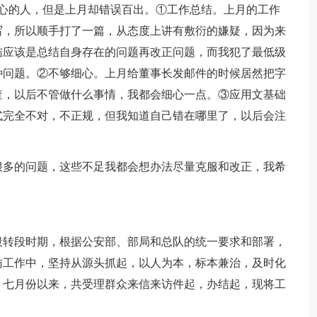
的人，但是上月却错误百出。①工作总结。上月的工作
写，所以顺手打了一篇，从态度上讲有敷衍的嫌疑，因为来
结应该是总结自身存在的问题再改正问题，而我犯了最低级
种问题。②不够细心。上月给董事长发邮件的时候居然把字
查，以后不管做什么事情，我都会细心一点。③应用文基础
式完全不对，不正规，但我知道自己错在哪里了，以后会注
多的问题，这些不足我都会想办法尽量克服和改正，我希
转段时期，根据公安部、部局和总队的统一要求和部署，
访工作中，坚持从源头抓起，以人为本，标本兼治，及时化
。七月份以来，共受理群众来信来访件起，办结起，现将工