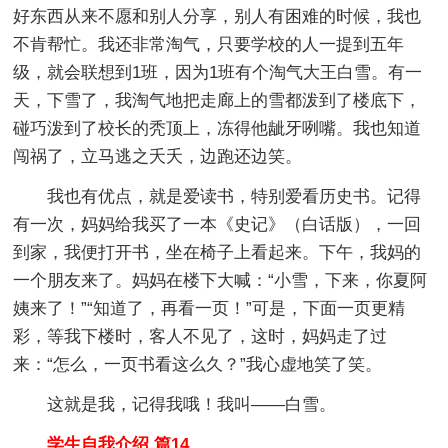
好东西从来不愿和别人分享，别人有困难的时候，我也
不肯帮忙。我还非常淘气，只要学校的人一提到五年
级，就会联想到1班，因为1班有个淘气大王白雪。有一
天，下雪了，我淘气地把走廊上的雪都泼到了楼底下，
碰巧泼到了校长的秃顶上，冻得他龇牙咧嘴。我也知道
闯祸了，立马逃之夭夭，边跑还边笑。
我也有优点，就是爱读书，特别爱看历史书。记得
有一次，妈妈给我买了一本《史记》（白话版），一回
到家，我便打开书，坐在椅子上看起来。下午，我妈的
一个朋友来了。妈妈在楼下大喊：“小雪，下来，你夏阿
姨来了！”“知道了，再看一页！”可是，下面一页更精
彩，等我下楼时，客人不见了，这时，妈妈走了过
来：“怎么，一页书看这么久？”我心虚地笑了笑。
这就是我，记得我哦！我叫——白雪。
学生自我介绍 篇14