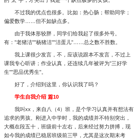
的"太"字，才突出了我是一个缺点极多的女孩。
不过我的优点也很多。比如：热心肠；帮助同学；
偏爱数学……但不如缺点多。
由于我体形较胖，同学们给我起了很多外号。
有："老猪洁""杨猪洁""洁蛋儿"……总之数不胜数。
我上课很少发言，不，应该说跟本不发言，不过上
课我专心听讲；作业认真，还连续几年被评为"三好学
生""思品优秀生"。
好了，介绍到这里，你认识我了吗？
学生自我介绍 篇10
我叫xx，来自八（4）班，是个学习认真并有想法有
追求的男孩。刚进入中学时，我的成绩并不特别突出，
大概在段五十，班级前十左右，后来经过努力拼搏，现
如今我的成绩已稳居班级前三甲，尤其是这次期末考