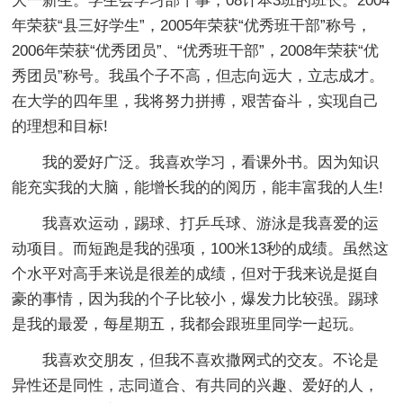
大一新生。学生会学习部干事，08计本3班的班长。
2004
年荣获“县三好学生”，
2005
年荣获“优秀班干部”称号，
2006
年荣获“优秀团员”、“优秀班干部”，
2008
年荣获“优
秀团员”称号。我虽个子不高，但志向远大，立志成才。
在大学的四年里，我将努力拼搏，艰苦奋斗，实现自己
的理想和目标!
我的爱好广泛。我喜欢学习，看课外书。因为知识
能充实我的大脑，能增长我的的阅历，能丰富我的人生!
我喜欢运动，踢球、打乒乓球、游泳是我喜爱的运
动项目。而短跑是我的强项，100米13秒的成绩。虽然这
个水平对高手来说是很差的成绩，但对于我来说是挺自
豪的事情，因为我的个子比较小，爆发力比较强。踢球
是我的最爱，每星期五，我都会跟班里同学一起玩。
我喜欢交朋友，但我不喜欢撒
网
式的交友。不论是
异性还是同性，志同道合、有共同的兴趣、爱好的人，