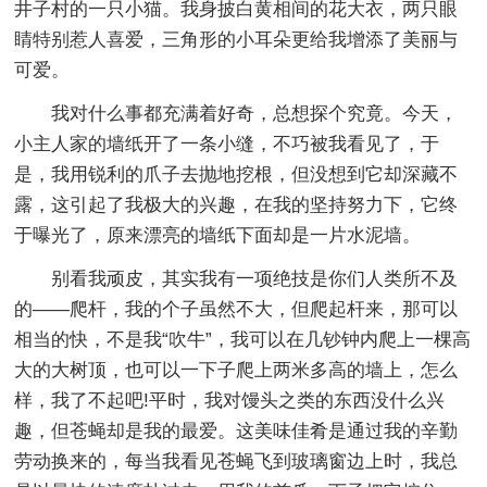
井子村的一只小猫。我身披白黄相间的花大衣，两只眼
睛特别惹人喜爱，三角形的小耳朵更给我增添了美丽与
可爱。
我对什么事都充满着好奇，总想探个究竟。今天，
小主人家的墙纸开了一条小缝，不巧被我看见了，于
是，我用锐利的爪子去抛地挖根，但没想到它却深藏不
露，这引起了我极大的兴趣，在我的坚持努力下，它终
于曝光了，原来漂亮的墙纸下面却是一片水泥墙。
别看我顽皮，其实我有一项绝技是你们人类所不及
的——爬杆，我的个子虽然不大，但爬起杆来，那可以
相当的快，不是我“吹牛”，我可以在几钞钟内爬上一棵高
大的大树顶，也可以一下子爬上两米多高的墙上，怎么
样，我了不起吧!平时，我对馒头之类的东西没什么兴
趣，但苍蝇却是我的最爱。这美味佳肴是通过我的辛勤
劳动换来的，每当我看见苍蝇飞到玻璃窗边上时，我总