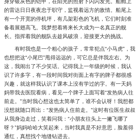
身穿银灰色的铠甲，在阳光的照射下闪闪发光。船舱上
的雷达日日夜夜忠于职守，监视着远方的敌情。船尾上
有一个开宽的停机坪，有几架彩色的飞机，它们时刻准
备着展翅高飞。我梦想着将来长大成为一名真正的舰
长。指挥着我的舰队去趁风破浪，迎接更大的挑战。
有时我也是一个粗心的孩子，常常犯点“小马虎”，我
也想把这“小尾巴”甩得远远的，可它总是伴我左右。为
这，我闹出了不少笑话。记得我上一年级的时候，我认
识了许多字，有一段时间我对街面上有字的牌子都很感
兴趣，就这样我认识了课本上没有学过的字。有一天妈
妈带我去医院看病，看见一个牌子上面写着“发热病人往
前走。”当时我心想这也太简单了，谁不会认呀！我想都
没想就随口而出：“发热病人住前走。”这时有位医生叔叔
从我身边走过，笑着问我：“小朋友往头上一撇飞哪了
呀？”妈妈哈哈大笑起来，当时我真是不好意思，脸羞得
通红，真想找个地缝钻进去。