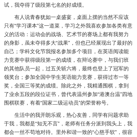
试，我夺得了级段第七名的好成绩。
有人说青春犹如一桌盛宴，桌面上摆的当然不应该
只有“学习课本”这一道菜，学习之外我喜欢参加各类有意
义的活动：运动会的战场、艺术节的赛场上都有我努力
的身影，虽未夺得多大“战果”，但也已经展现出了最好的
自己；学科文化节我报名参加多个项目，在英语阅读能
力竞赛中获得级段第一的成绩，在辩论赛中，与我们班
的其他队员一起，过五关斩六将，最终也登上了冠军的
领奖台；参加全国中学生英语能力竞赛，获得过市一等
奖，全国三等奖的成绩。除此之外，我精通围棋，拿到
了业余五段的段位证书，曾代表温州参加“港澳台温”四地
围棋联赛，有着“国家二级运动员”的荣誉称号。
生活中的我开朗乐观，热心友善，同学有问题求助
于我，我都是“知无不言”，老师有任务分派到我头上，我
都会一丝不苟地对待。里外和谐一致的“心慈手软”，很容