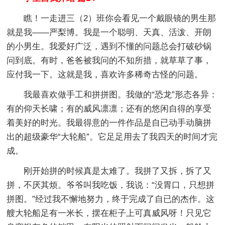
瞧！一走进三（2）班你会看见一个戴眼镜的男生那
就是我——严梨博。我是一个聪明、天真、活泼、开朗
的小男生。我爱好广泛，遇到不懂的问题总会打破砂锅
问到底。有时，爸爸被我问的不知所措，就草草了事，
应付我一下。这就是我，喜欢许多稀奇古怪的问题。
我最喜欢做手工和拼拼图。我做的“恐龙”形态各异：
有的仰天长啸；有的威风凛凛；还有的悠闲自得的享受
着美好的时光。我最得意的一件作品是自已动手动脑拼
出的超级豪华“大轮船”。它足足用去了我四天的时间才完
成。
刚开始拼的时候真是太难了。我拼了又拆，拆了又
拼，不厌其烦。爷爷叫我吃饭，我说：“没胃口，只想拼
拼图。”经过我不懈地努力，终于完成了自已的杰作。这
艘大轮船足有一米长，摆在柜子上可真威风呀！只见它