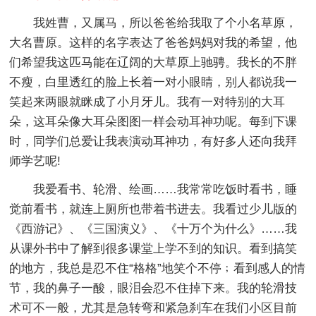
我姓曹，又属马，所以爸爸给我取了个小名草原，
大名曹原。这样的名字表达了爸爸妈妈对我的希望，他
们希望我这匹马能在辽阔的大草原上驰骋。我长的不胖
不瘦，白里透红的脸上长着一对小眼睛，别人都说我一
笑起来两眼就眯成了小月牙儿。我有一对特别的大耳
朵，这耳朵像大耳朵图图一样会动耳神功呢。每到下课
时，同学们总爱让我表演动耳神功，有好多人还向我拜
师学艺呢!
我爱看书、轮滑、绘画……我常常吃饭时看书，睡
觉前看书，就连上厕所也带着书进去。我看过少儿版的
《西游记》、《三国演义》、《十万个为什么》……我
从课外书中了解到很多课堂上学不到的知识。看到搞笑
的地方，我总是忍不住“格格”地笑个不停﹔看到感人的情
节，我的鼻子一酸，眼泪会忍不住掉下来。我的轮滑技
术可不一般，尤其是急转弯和紧急刹车在我们小区目前