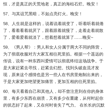
恒，才是真正的天荒地老，真正的海枯石烂。晚安！
57、与其诅咒黑暗，不如点亮灯火。晚安！
58、人生就是这样的，说着说着就变了，听着听着就倦
了，看着看着就厌了，跟着跟着就慢了，走着走着就散
了，爱着爱着就淡了，想着想着就算了……晚安~
59、《男人帮》：男人和女人分属于两大不同的阵营，
为了彻底收服对方大家互相往死里掐。根据一个遥远的
传说，说有一种东西叫爱情可以彻底终结这场战争。于
是大家赶紧去寻找，赶紧去幻想。找到头破血流才发
现，原来这个感情也是另一些人在书房里炮制出来的，
于是大家更加绝望更加痛苦，更加互相的往死里掐。
60、每天看着自己和其他人，却不曾注意到在你的身体
里，有多少东西在崩溃，又有多少在重建，从何时起你
的状态好了起来，又在何时丧失了气力。 在长长的沉默