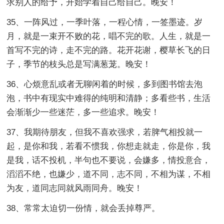
求别人的给予，开始学着自己给自己。晚安！
35、一阵风过，一季叶落，一程心情，一签墨迹。岁
月，就是一束开不败的花，唱不完的歌。人生，就是一
首写不完的诗，走不完的路。花开花谢，樱草长飞的日
子，季节的枝头总是写满葱茏。晚安！
36、心烦意乱或者无聊闲着的时候，多到图书馆去泡
泡，书中有现实中难得的纯明和清静；多看些书，生活
会渐渐少一些迷茫，多一些追求。晚安！
37、我期待朋友，但我不喜欢强求，若脾气相投就一
起，是你和我，若看不惯我，你想走就走，你是你，我
是我，话不投机，半句也不要说，会嫌多，情投意合，
滔滔不绝，也嫌少，道不同，志不同，不相为谋，不相
为友，道同志同就风雨同舟。晚安！
38、常常太迫切一份情，就会丢掉尊严。