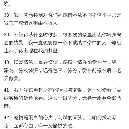
埃。
38、我一直想控制对你们的感情不浓不淡不轻不重只是
我忘了感情这事由不得人。
39、不记得从什么时候起，很多次的梦里出现你转身离
去的情景，我一直想要做一个不被感情牵绊的人，却阻
止不了你出现在我的梦里。
40、情淡情浓，重在情深，感情，情在前爱在后，锦上
添花，缘浅缘深，记得包容，缘份，爱在前缘在后，老
天做美。
41、我开端试着将所有的猜忌与恼恨，这一切受蔽了美
妙实质的货色抛弃。这么干很辛劳，无异于废弃全部感
情。
42、感情是明白的心声，与谐的琴弦。让咱们拨动琴
弦，互诉心曲，弹一支愉悦的歌。