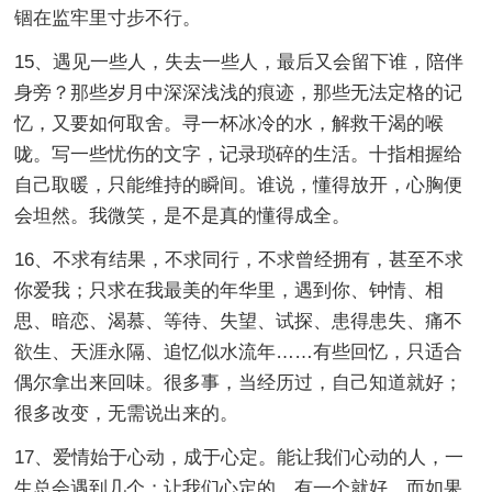
锢在监牢里寸步不行。
15、遇见一些人，失去一些人，最后又会留下谁，陪伴
身旁？那些岁月中深深浅浅的痕迹，那些无法定格的记
忆，又要如何取舍。寻一杯冰冷的水，解救干渴的喉
咙。写一些忧伤的文字，记录琐碎的生活。十指相握给
自己取暖，只能维持的瞬间。谁说，懂得放开，心胸便
会坦然。我微笑，是不是真的懂得成全。
16、不求有结果，不求同行，不求曾经拥有，甚至不求
你爱我；只求在我最美的年华里，遇到你、钟情、相
思、暗恋、渴慕、等待、失望、试探、患得患失、痛不
欲生、天涯永隔、追忆似水流年……有些回忆，只适合
偶尔拿出来回味。很多事，当经历过，自己知道就好；
很多改变，无需说出来的。
17、爱情始于心动，成于心定。能让我们心动的人，一
生总会遇到几个；让我们心定的，有一个就好。而如果