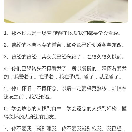
1、那不过去是一场梦 梦醒了以后我们都要学会看透。
2、曾经的不离不弃的誓言，如今都已经变质各奔东西。
3、曾经的曾经，其实我已经忘记了。在很久很久以前。
4、你们已经转头不再看我了，所以慢慢的，释怀着爱我
的，我爱着了。在乎着，我在乎呢。够了，就足够了。
5、停止怀旧，不再怀念。以后一定爱得更熟练，却怕在
遗忘之前，我又沦陷。
6、学会放心的人找到自由，学会遗忘的人找到轻松，懂
得关怀的人身边有朋友。
7、你不爱我，就别理我。你不爱我就别抱我。我已经，