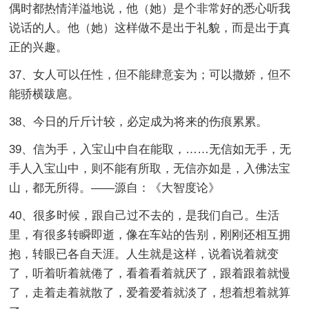
偶时都热情洋溢地说，他（她）是个非常好的悉心听我
说话的人。他（她）这样做不是出于礼貌，而是出于真
正的兴趣。
37、女人可以任性，但不能肆意妄为；可以撒娇，但不
能骄横跋扈。
38、今日的斤斤计较，必定成为将来的伤痕累累。
39、信为手，入宝山中自在能取，……无信如无手，无
手人入宝山中，则不能有所取，无信亦如是，入佛法宝
山，都无所得。——源自：《大智度论》
40、很多时候，跟自己过不去的，是我们自己。生活
里，有很多转瞬即逝，像在车站的告别，刚刚还相互拥
抱，转眼已各自天涯。人生就是这样，说着说着就变
了，听着听着就倦了，看着看着就厌了，跟着跟着就慢
了，走着走着就散了，爱着爱着就淡了，想着想着就算