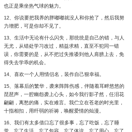
也正是乘坐热气球的魅力。
12、你说要把我养的胖嘟嘟就没人和你抢了，然后我努
力增肥，可是你却不见了。
13、生活中无论有什么闪失，那统统是自己的错，与人
无尤，从错处学习改过，精益求精，直至不犯同一错
误，你需要的是，从不把过失推诿到他人肩膀上去，免
得失去学乖的机会。
14、喜欢一个人用情侣名，装作自己狠幸福。
15、落幕后的繁华，袭来阵阵伤感，伴随着耳畔悠悠的
琵琶声，一腔幽怨袭上心头，如今我行影孑然，任泪花
翩翩，离愁的痛，实在难言。我伫立在苍老的时光里，
十指相扣，用纤弱的祈祷，唤醒爱情的灿漫。
16、我们有太多借口忘了很多事，忘了吃饭，忘了睡
觉，忘了生活，忘了包容，忘了体谅，忘了用心，忘了