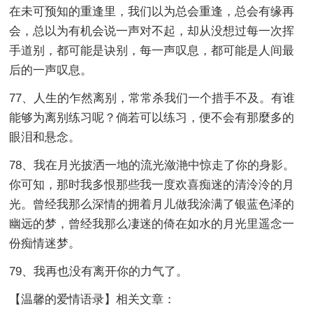
在未可预知的重逢里，我们以为总会重逢，总会有缘再
会，总以为有机会说一声对不起，却从没想过每一次挥
手道别，都可能是诀别，每一声叹息，都可能是人间最
后的一声叹息。
77、人生的乍然离别，常常杀我们一个措手不及。有谁
能够为离别练习呢？倘若可以练习，便不会有那麼多的
眼泪和悬念。
78、我在月光披洒一地的流光潋滟中惊走了你的身影。
你可知，那时我多恨那些我一度欢喜痴迷的清泠泠的月
光。曾经我那么深情的拥着月儿做我涂满了银蓝色泽的
幽远的梦，曾经我那么凄迷的倚在如水的月光里遥念一
份痴情迷梦。
79、我再也没有离开你的力气了。
【温馨的爱情语录】相关文章：