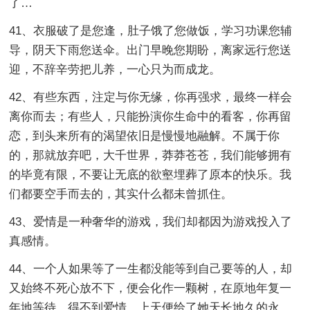
了…
41、衣服破了是您逢，肚子饿了您做饭，学习功课您辅
导，阴天下雨您送伞。出门早晚您期盼，离家远行您送
迎，不辞辛劳把儿养，一心只为而成龙。
42、有些东西，注定与你无缘，你再强求，最终一样会
离你而去；有些人，只能扮演你生命中的看客，你再留
恋，到头来所有的渴望依旧是慢慢地融解。不属于你
的，那就放弃吧，大千世界，莽莽苍苍，我们能够拥有
的毕竟有限，不要让无底的欲壑埋葬了原本的快乐。我
们都要空手而去的，其实什么都未曾抓住。
43、爱情是一种奢华的游戏，我们却都因为游戏投入了
真感情。
44、一个人如果等了一生都没能等到自己要等的人，却
又始终不死心放不下，便会化作一颗树，在原地年复一
年地等待。得不到爱情，上天便给了她天长地久的永