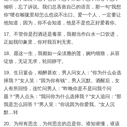
倾听，忘了诉说。我们总吝啬自己的语言，那一句"我想
你"哽在喉咙里却怎么也说不出口。爱一个人，一定要让
他知道，因为，你不会知道，他是不是也正好爱着你。
17、不管你是烈酒还是毒茶，我都当作白水一口饮进，
正如我印象里，你对我百利无害。
18、愿这一生，我都如一朵淡雅的莲，婉约细致，从容
绽放，无证无求，轮回静守。
19、生日宴会，相醉甚欢，男人问女人："你为什么会选
择我？"女人笑："因为你有钱"，男人沉默。酒醒后，女
人有所回悟，连忙问男人："昨晚你是不是问我个问
题？"男人点头："我问你为什么选择我？"女人追问："那
我是怎么回答？"男人笑："你说因为你爱我。"女人沉
默…转
20、为何有思念，为何思念的总是你。谁知谁懂，谁该