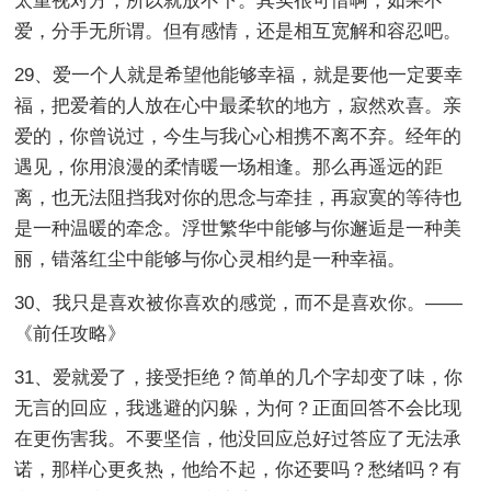
太重视对方，所以就放不下。其实很可惜啊，如果不
爱，分手无所谓。但有感情，还是相互宽解和容忍吧。
29、爱一个人就是希望他能够幸福，就是要他一定要幸
福，把爱着的人放在心中最柔软的地方，寂然欢喜。亲
爱的，你曾说过，今生与我心心相携不离不弃。经年的
遇见，你用浪漫的柔情暖一场相逢。那么再遥远的距
离，也无法阻挡我对你的思念与牵挂，再寂寞的等待也
是一种温暖的牵念。浮世繁华中能够与你邂逅是一种美
丽，错落红尘中能够与你心灵相约是一种幸福。
30、我只是喜欢被你喜欢的感觉，而不是喜欢你。——
《前任攻略》
31、爱就爱了，接受拒绝？简单的几个字却变了味，你
无言的回应，我逃避的闪躲，为何？正面回答不会比现
在更伤害我。不要坚信，他没回应总好过答应了无法承
诺，那样心更炙热，他给不起，你还要吗？愁绪吗？有