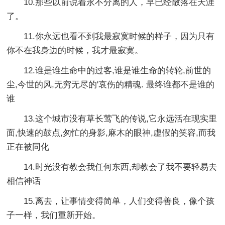
10.那些以前说着永不分离的人，早已经散落在天涯
了。
11.你永远也看不到我最寂寞时候的样子，因为只有
你不在我身边的时候，我才最寂寞。
12.谁是谁生命中的过客,谁是谁生命的转轮,前世的
尘,今世的风,无穷无尽的'哀伤的精魂. 最终谁都不是谁的
谁
13.这个城市没有草长莺飞的传说,它永远活在现实里
面,快速的鼓点,匆忙的身影,麻木的眼神,虚假的笑容,而我
正在被同化
14.时光没有教会我任何东西,却教会了我不要轻易去
相信神话
15.离去，让事情变得简单，人们变得善良，像个孩
子一样，我们重新开始。