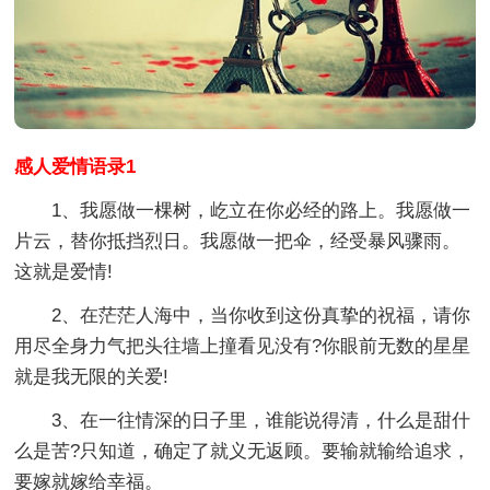
感人爱情语录1
1、我愿做一棵树，屹立在你必经的路上。我愿做一
片云，替你抵挡烈日。我愿做一把伞，经受暴风骤雨。
这就是爱情!
2、在茫茫人海中，当你收到这份真挚的祝福，请你
用尽全身力气把头往墙上撞看见没有?你眼前无数的星星
就是我无限的关爱!
3、在一往情深的日子里，谁能说得清，什么是甜什
么是苦?只知道，确定了就义无返顾。要输就输给追求，
要嫁就嫁给幸福。