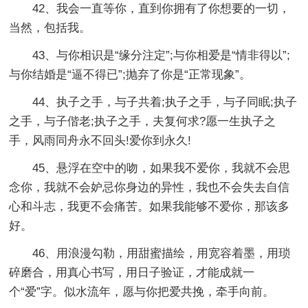
42、我会一直等你，直到你拥有了你想要的一切，
当然，包括我。
43、与你相识是“缘分注定”;与你相爱是“情非得以”;
与你结婚是“逼不得已”;抛弃了你是“正常现象”。
44、执子之手，与子共着;执子之手，与子同眠;执子
之手，与子偕老;执子之手，夫复何求?愿一生执子之
手，风雨同舟永不回头!爱你到永久!
45、悬浮在空中的吻，如果我不爱你，我就不会思
念你，我就不会妒忌你身边的异性，我也不会失去自信
心和斗志，我更不会痛苦。如果我能够不爱你，那该多
好。
46、用浪漫勾勒，用甜蜜描绘，用宽容着墨，用琐
碎磨合，用真心书写，用日子验证，才能成就一
个“爱”字。似水流年，愿与你把爱共挽，牵手向前。