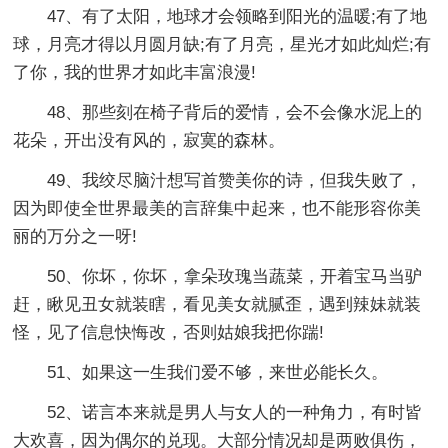
47、有了太阳，地球才会领略到阳光的温暖;有了地
球，月亮才得以月圆月缺;有了月亮，星光才如此灿烂;有
了你，我的世界才如此丰富浪漫!
48、那些刻在椅子背后的爱情，会不会像水泥上的
花朵，开出没有风的，寂寞的森林。
49、我绞尽脑汁想写首赞美你的诗，但我失败了，
因为即使全世界最美的言辞集中起来，也不能形容你美
丽的万分之一呀!
50、你坏，你坏，拿朵玫瑰当蔬菜，开着宝马当驴
赶，瞅见丑女就装瞎，看见美女就腻歪，遇到辣妹就装
怪，见了信息快悔改，否则姑娘我把你踹!
51、如果这一生我们爱不够，来世必能长久。
52、诺言本来就是男人与女人的一种角力，有时皆
大欢喜，因为偶尔的兑现。大部分情况却是两败俱伤，