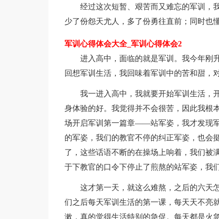
经过这次短暂、艰苦而又难忘的军训，我
少了份怨天尤人，多了份勇往直前；同时也
军训心得体会大全_军训心得体会2
进入高中，面临的就是军训。我今年刚升
回想军训生活，我回味着军训中的苦和甜，
我一进入高中，我就要开始军训生活，开
身体验的好。我觉得并不会很苦，因此我根
场开启军训第一篇章――站军姿，我才发现
的军姿，我们的教官不停的纠正军姿，也会
了，这些话语不断的在操场上响着，我们被
于下教官的口令下停止了煎熬的站军姿，我
这才第一天，就这么难熬，之后的六天怎么
们之后每天军训生活的第一课，每天天不亮
漱，真的觉得生活特别的急促。每天都是火