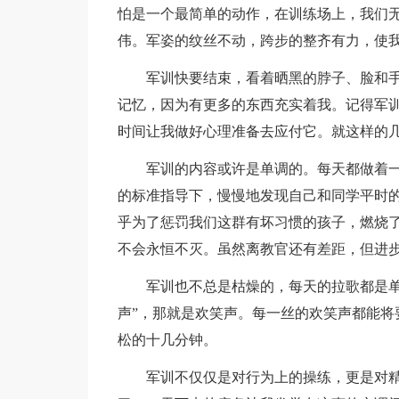
怕是一个最简单的动作，在训练场上，我们
伟。军姿的纹丝不动，跨步的整齐有力，使
军训快要结束，看着晒黑的脖子、脸和手
记忆，因为有更多的东西充实着我。记得军
时间让我做好心理准备去应付它。就这样的
军训的内容或许是单调的。每天都做着一
的标准指导下，慢慢地发现自己和同学平时
乎为了惩罚我们这群有坏习惯的孩子，燃烧了
不会永恒不灭。虽然离教官还有差距，但进
军训也不总是枯燥的，每天的拉歌都是单调
声”，那就是欢笑声。每一丝的欢笑声都能将
松的十几分钟。
军训不仅仅是对行为上的操练，更是对精