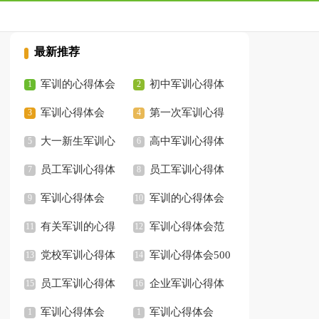
最新推荐
军训的心得体会
初中军训心得体
军训心得体会
会
第一次军训心得
大一新生军训心
体会
高中军训心得体
得体会
员工军训心得体
会
员工军训心得体
会
军训心得体会
会
军训的心得体会
有关军训的心得
军训心得体会范
体会
党校军训心得体
文
军训心得体会500
会
员工军训心得体
企业军训心得体
会
军训心得体会
会
军训心得体会