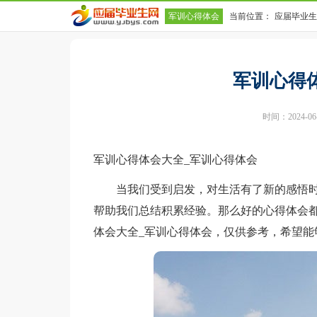
军训心得体会
当前位置：
应届毕业生
军训心得
时间：2024-06-0
军训心得体会大全_军训心得体会
当我们受到启发，对生活有了新的感悟时
帮助我们总结积累经验。那么好的心得体会
体会大全_军训心得体会，仅供参考，希望能