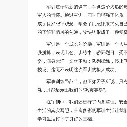
军训这个崭新的课堂，军训这个火热的熔
军人的情怀。通过军训，同学们增强了体质
成了良好纪律观念，学会了用纪律来约束自
的了解和情感的勾通，较快地形成了一种积极
军训是一个成长的阶梯，军训是一个人生
强拼搏，表现出色。训练中，骄阳烈日，受
姿，满身大汗，文丝不动；队列操练，停止
校场。这无不表明这次军训的极大成功。
军事训练虽然苦，但正如孟子所说，只有“先
涤，才能显示出我们的“飒爽英姿”。
在军训中，我们还进行了内务整理、安全教
生活的真实写照，丰富多彩的军训生活让我
学习生活打下了良好的基础。