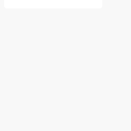
1500字
1000字