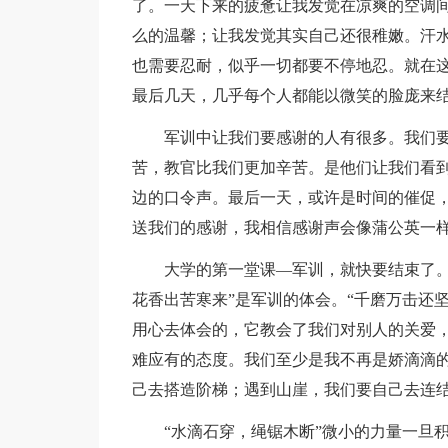
了。一天下来的疲惫让我发觉在凉爽的空调
么的温馨；让我发觉其实自己还很稚嫩。汗
也需要忍耐，似乎一切都要不停地忍。就在
最后几天，几乎每个人都能以微笑的脸庞来
军训中让我们要感谢的人有很多。我们要
苦，教官比我们更加辛苦。是他们让我们看
边的口令声。最后一天，或许是时间的催促
送我们的感谢，我相信感谢声会像蒲公英一
大学的第一堂课―军训，就快要结束了。回
花香出苦寒来”是军训的体会。“千磨万击还
用心去体会的，它教会了我们对别人的关爱
难应有的态度。我们至少是我不再是娇滴滴
己去搭造阶梯；遇到山崖，我们要自己去连
“水滴石穿，绳锯木断”微小的力量一旦积