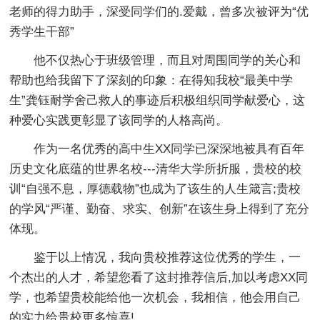
老师的得力助手，深受同学们的.爱戴，曾多次被评为“优
秀学生干部”
他不仅热心于班级管理，而且对周围同学的关心和
帮助也给我留下了深刻的印象：在得知我校“最美中学
生”龚钰耐学舍己救人的事迹后积极组织同学献爱心，这
种爱心实践更彰显了该同学的人格高尚。
作为一名优秀的高中生XX同学已深深地被具有百年
历史文化底蕴的世界名校---清华大学所折服，贵校的校
训“自强不息，厚德载物”也成为了该生的人生箴言;贵校
的学风“严谨、勤奋、求实、创新”在该生身上得到了充分
体现。
鉴于以上情况，我向贵校推荐这位优秀的学生，一
个杰出的人才，希望您看了这封推荐信后,加以考虑XX同
学，也希望贵校能给他一次机会，我相信，他会用自己
的实力给贵校更多惊喜!