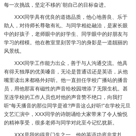
每一次挑战，坚定不移的`朝自己的目标奋进。
XXX同学具有优良的道德品质，他心地善良、乐于
助人，对待师长尊敬有礼、与同学相处融洽，是家长眼
中的好孩子，老师眼中的好学生、同学眼中的好朋友与
学习的楷模。他在教室里刻苦学习的身影是一道靓丽的
风景线。
XXX同学工作能力出众，善于与人沟通交流。他具
有得天独厚的优美嗓音，无论是普通话还是英语，从他
嘴里读出来都格外好听。他一直担任学校广播站的播音
员，用他那富有磁性的声音给校园增添了无限生机。甚
至连学校的工作人员也对他的声音赞不绝口，向我打
听“每天播音的那位同学是谁?声音这么好听!”在学校元旦
文艺汇演中，XXX同学的诗朗诵给大家带来了令人愉悦
的精神享受，很多老师与同学对此至今记忆犹新。
XXX是我的得意门生之一，他的英语功底非常扎