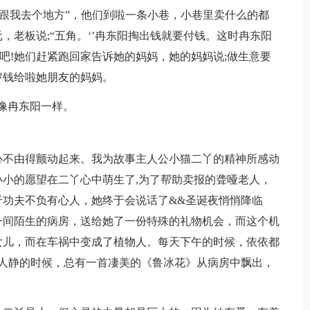
，跟我去个地方”，他们到啦一条小巷，小巷里卖什么的都
，老板说;“五角。‘’冉东阳掏出钱就要付钱。这时冉东阳
吧!她们赶紧跑回家告诉她的妈妈，她的妈妈说;做生意要
岁钱给啦她朋友的妈妈。
像冉东阳一样。
不由得颤动起来。我为故事主人公小猫二丫的精神所感动
小的愿望在二丫心中萌生了,为了帮助卖报的聋哑老人，
功夫不负有心人，她终于会说话了&&圣诞夜悄悄降临
一间陌生的病房，送给她了一份特殊的礼物机会，而这个机
女儿，而在车祸中变成了植物人。每天下午的时候，依依都
人静的时候，总有一首凄美的《鲁冰花》从病房中飘出，