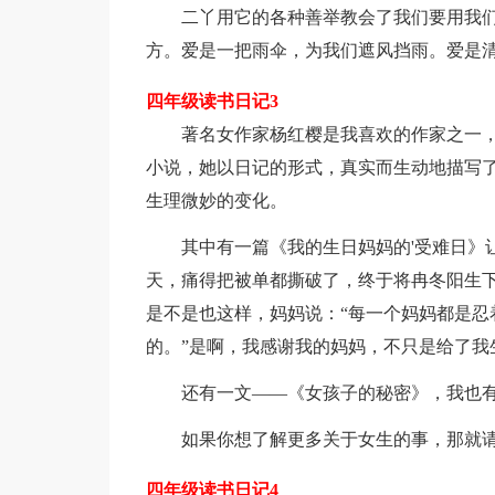
二丫用它的各种善举教会了我们要用我们
方。爱是一把雨伞，为我们遮风挡雨。爱是
四年级读书日记3
著名女作家杨红樱是我喜欢的作家之一，
小说，她以日记的形式，真实而生动地描写
生理微妙的变化。
其中有一篇《我的生日妈妈的'受难日》让
天，痛得把被单都撕破了，终于将冉冬阳生
是不是也这样，妈妈说：“每一个妈妈都是忍
的。”是啊，我感谢我的妈妈，不只是给了我
还有一文——《女孩子的秘密》，我也有
如果你想了解更多关于女生的事，那就请
四年级读书日记4