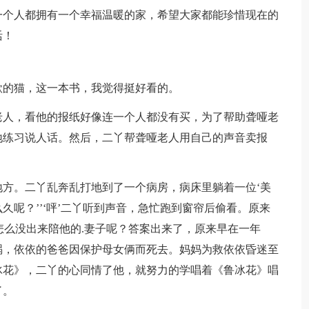
个人都拥有一个幸福温暖的家，希望大家都能珍惜现在的
活！
的猫，这一本书，我觉得挺好看的。
人，看他的报纸好像连一个人都没有买，为了帮助聋哑老
地练习说人话。然后，二丫帮聋哑老人用自己的声音卖报
。二丫乱奔乱打地到了一个病房，病床里躺着一位‘美
么久呢？’’‘呯’二丫听到声音，急忙跑到窗帘后偷看。原来
？怎么没出来陪他的.妻子呢？答案出来了，原来早在一年
祸，依依的爸爸因保护母女俩而死去。妈妈为救依依昏迷至
冰花》，二丫的心同情了他，就努力的学唱着《鲁冰花》唱
了。