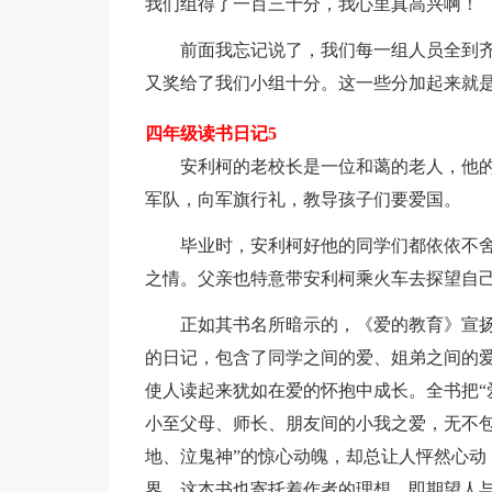
我们组得了一百三十分，我心里真高兴啊！
前面我忘记说了，我们每一组人员全到齐
又奖给了我们小组十分。这一些分加起来就
四年级读书日记5
安利柯的老校长是一位和蔼的老人，他的
军队，向军旗行礼，教导孩子们要爱国。
毕业时，安利柯好他的同学们都依依不舍
之情。父亲也特意带安利柯乘火车去探望自己
正如其书名所暗示的，《爱的教育》宣扬
的日记，包含了同学之间的爱、姐弟之间的
使人读起来犹如在爱的怀抱中成长。全书把“
小至父母、师长、朋友间的小我之爱，无不包
地、泣鬼神”的惊心动魄，却总让人怦然心动
界。这本书也寄托着作者的理想，即期望人