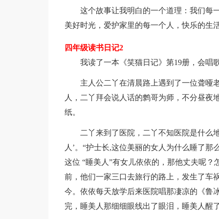
这个故事让我明白的一个道理：我们每一
美好时光，爱护家里的每一个人，快乐的生
四年级读书日记2
我读了一本《笑猫日记》第19册，会唱歌
主人公二丫在清晨路上遇到了一位聋哑老
人，二丫拜会说人话的鹩哥为师，不分昼夜
纸。
二丫来到了医院，二丫不知医院是什么地方
人’。“护士长,这位美丽的女人为什么睡了那
这位 “睡美人”有女儿依依的，那他丈夫呢
前，他们一家三口去旅行的路上，发生了车
今。依依每天放学后来医院唱那凄凉的《鲁
完，睡美人那细细眼线出了眼泪，睡美人醒