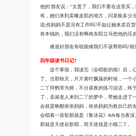
他的'朋友说：“太贵了，我们不要在这里买
有，她们来到卖橡皮筋的地方，问老板多少元
说;你妈妈不是没有工作吗?不如让她来卖百货
有本钱的，我们没有啊冉东阳立马把他的压
难道好朋友有啦困难我们不该帮助吗?就
四年级读书日记7
这个寒假，我读完《会唱歌的猫》后，心
了。当那秋天，片片黄叶飘落的时候，一个小
二丫拜鹩哥为师，不分昼夜的练习说话，终于
了，圣诞老人来到二丫的梦中，带她走进了
会就是唤醒依依妈妈，依依妈妈为救自己的
会唱着一首歌那就是《鲁冰花》&&每当夜深
那就是天使在歌唱，而天使就是小猫二丫。