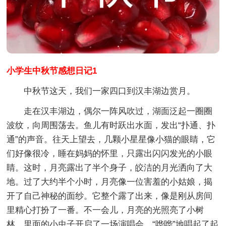
小学生中秋节感想日记1
中秋节这天，我们一家四口到汉丰湖边赏月。
走在汉丰湖边，偶尔一阵风吹过，湖面泛起一圈圈
波纹，向周围荡去。鱼儿有时跃出水面，发出“扑通、扑
通”的声音。往天上望去，几颗小星星像小猫的眼睛，它
们好像很冷，睡在妈妈的怀里，只露出闪闪发光的小眼
睛。这时，月亮露出了半个身子，皎洁的月光洒向了大
地。过了大约半个小时，月亮像一位害羞的小姑娘，揭
开了自己神秘的面纱。它整个露了出来，像是刚从房间
里精心打扮了一番。不一会儿，月亮的光照亮了小树
林，里面的小虫子开启了一场演唱会，“哗哗”地唱起了起