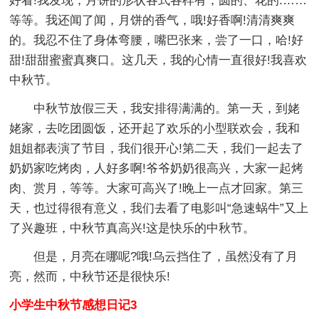
好看!我发现，月饼的形状各式各样有，圆的、花的.……
等等。我还闻了闻，月饼的香气，哦!好香啊!清清爽爽
的。我忍不住了身体弯腰，嘴巴张来，尝了一口，哈!好
甜!甜甜蜜蜜真爽口。这几天，我的心情一直很好!我喜欢
中秋节。
中秋节放假三天，我安排得满满的。第一天，到姥
姥家，去吃团圆饭，还开起了欢乐的小型联欢会，我和
姐姐都表演了节目，我们很开心!第二天，我们一起去了
奶奶家吃烤肉，人好多啊!爷爷奶奶很高兴，大家一起烤
肉、赏月，等等。大家可高兴了!晚上一点才回家。第三
天，也过得很有意义，我们去看了电影叫“急速蜗牛”又上
了兴趣班，中秋节真高兴!这是快乐的中秋节。
但是，月亮在哪呢?哦!乌云挡住了，虽然没有了月
亮，然而，中秋节还是很快乐!
小学生中秋节感想日记3