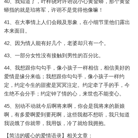
40、我知道了，叶梓骁对许诩说小心黄金蟒，那个黄金
蟒指的就是珀将军，许诩不是觉得他像嘛！
41、在大事情上人们会顾及形象，在小细节里他们露出
本来面目。
42、因为情人能有好几个，老婆却只有一个。
43、一部分女性没有接触到男性的百分比。
44、我想跟你勾勾手，像小孩子一样相信，相信美好的
爱情是缘分来临；我想跟你勾勾手，像小孩子一样约
定，约定今生的甜蜜是冥冥注定。约定牵了手的手，今
生绝不会分手；约定钟了情的心，来世也不能变心。
45、别动不动就今后啊将来啊，你会是我将来的新娘
啊，有多爱啊爱到要死啊，这些我都不想听，我只知道
我说饿了你就带，我用饭，冷了就给我拥抱。
【简洁的暖心的爱情语录】相关文章：