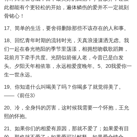
此都能有个更轻松的开始，遍体鳞伤的爱并不一定就刻
骨铭心！
17、简单的生活，要舍得删除那些不该存在的人和事。
18、回忆青年时期的流转时光，天真浪漫潇洒无虑。我
们一起在春光艳阳的季节里荡漾，相拥想吻载歌蹈舞，
花前月下牵手共度。光阴似箭催人老，今昔已是白发
头。夕阳天年相依靠，永远相爱度晚年。5、20我爱你一
生一世永远。
19、你知道什么叫喝美了吗？你喝多了就觉得美了。
——《前任3》
20、冷，全身抖的厉害，这时候我需要一个怀抱，王允
熙的怀抱。
21、如果你们的相爱有原因，那就不爱了；如果爱有目