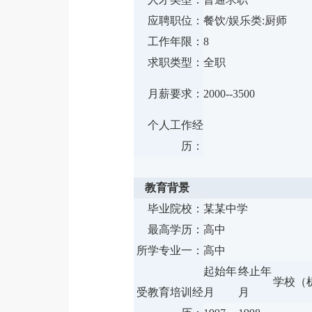
应聘职位：
餐饮/娱乐类:厨
工作年限：
8
求职类型：
全职
月薪要求：
2000--3500
个人工作经
历：
教育背景
毕业院校：
某某中学
最高学历：
高中
所学专业一：
高中
起始年
终止年
学校（
受教育培训经
月
月