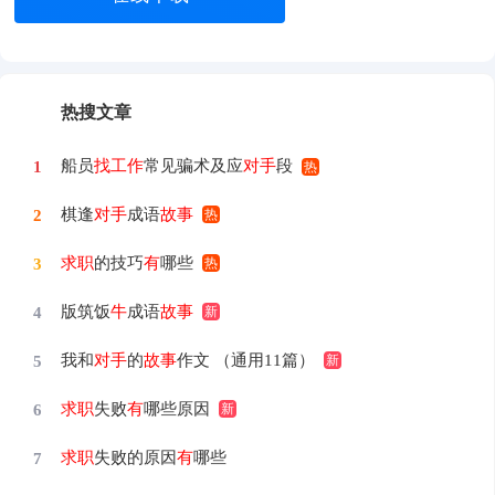
热搜文章
船员
找工作
常见骗术及应
对手
段
1
棋逢
对手
成语
故事
2
求职
的技巧
有
哪些
3
版筑饭
牛
成语
故事
4
我和
对手
的
故事
作文 （通用11篇）
5
求职
失败
有
哪些原因
6
求职
失败的原因
有
哪些
7