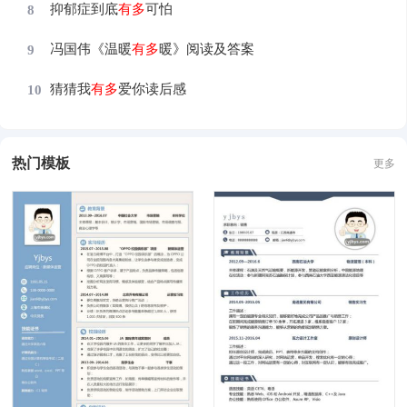
抑郁症到底
有
多
可怕
8
冯国伟《温暖
有
多
暖》阅读及答案
9
猜猜我
有
多
爱你读后感
10
热门模板
更多