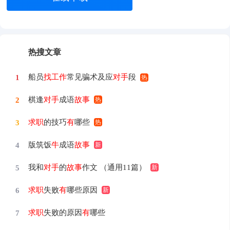
热搜文章
船员
找工作
常见骗术及应
对手
段
1
棋逢
对手
成语
故事
2
求职
的技巧
有
哪些
3
版筑饭
牛
成语
故事
4
我和
对手
的
故事
作文 （通用11篇）
5
求职
失败
有
哪些原因
6
求职
失败的原因
有
哪些
7