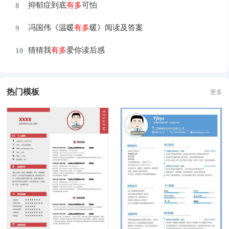
抑郁症到底
有
多
可怕
8
冯国伟《温暖
有
多
暖》阅读及答案
9
猜猜我
有
多
爱你读后感
10
热门模板
更多