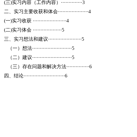
(三)实习内容（工作内容）··············3
二、实习主要收获和体会····················4
(一)实习收获 ······················4
(二)实习体会 ···················5
三、实习想法和建议······················5
（一）想法··························5
（二）建议··························5
（三）存在问题和解决方法···············6
四、结论···························6