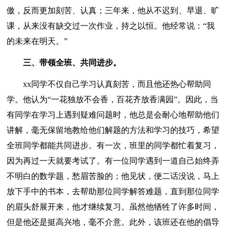
傲，反而更加刻苦、认真；三年来，他从不迟到、早退、旷
课，从来没有缺交过一次作业，持之以恒。他经常说：“我
的未来在明天。”
三、带领全班、共同进步。
xx同学不仅自己学习认真刻苦，而且他还热心帮助同
学。他认为“一花独放不会香，百花齐放香满园”。因此，当
有同学在学习上遇到疑难问题时，他总是会耐心地帮助他们
讲解，毫无保留地教给他们解题的方法和学习的技巧，希望
全班同学都能共同进步。有一次，班里的同学都忙着复习，
因为再过一天就要考试了。有一位同学遇到一道自己始终弄
不明白的数学题，愁眉苦脸的；他见状，便二话没说，马上
放下手中的书本，去帮助那位同学解答难题，直到那位同学
的眉头舒展开来，他才继续复习。虽然他牺牲了许多时间，
但是他还是挺高兴地，毫不介意。此外，该班还在他的倡导