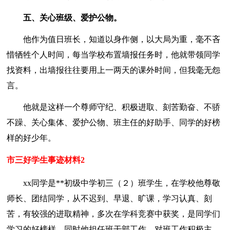
五、关心班级、爱护公物。
他作为值日班长，知道以身作侧，以大局为重，毫不吝
惜牺牲个人时间，每当学校布置墙报任务时，他就带领同学
找资料，出墙报往往要用上一两天的课外时间，但我毫无怨
言。
他就是这样一个尊师守纪、积极进取、刻苦勤奋、不骄
不躁、关心集体、爱护公物、班主任的好助手、同学的好榜
样的好少年。
市三好学生事迹材料2
xx同学是**初级中学初三（２）班学生，在学校他尊敬
师长、团结同学，从不迟到、早退、旷课，学习认真、刻
苦，有较强的进取精神，多次在学科竞赛中获奖，是同学们
学习的好榜样。同时他担任班干部工作，对班工作积极主