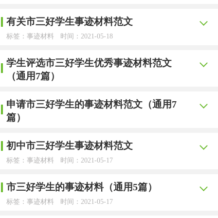
迹材料吧，事迹材料具有触发力大、感染力强的特点。写事
【yjbys.com - 事迹材料】
迹材料的注意事项有许多，你确定会写吗？下面是小编为大
有关市三好学生事迹材料范文
无论是在学校还是在社会中，大家总少不了要接触或使
家收集的市三好学生事迹材料1000字，仅供参考，欢迎大家
标签：事迹材料
时间：2021-05-18
用事迹材料吧，事迹材料是指对本单位具有突出事迹的集体
阅读。
【yjbys.com - 事迹材料】
和个人整理出的文字宣传材料。一般事迹材料是怎么起草的
学生评选市三好学生优秀事迹材料范文
市三好学生事迹材料 篇1
在平平淡淡的日常中，大家最不陌生的就是事迹材料了
呢？下面是小编整理的初中市三好学生主要事迹材料范文，
（通用7篇）
吧，事迹材料以先进对象的先进事迹为主要内容，以叙事为
希望能够帮助到大家。
我叫李慧，是淮南师范学院美术系10级艺术设计一班的
标签：事迹材料
时间：2021-05-17
主要表达方式。那么什么样的事迹材料才是规范的呢？下面
团支书，也是系学生会的学干。进入大学已经两年了，觉得
申请市三好学生的事迹材料范文（通用7
【yjbys.com - 事迹材料】
初中市三好学生主要事迹材料1
是小编收集整理的有关市三好学生事迹材料范文，欢迎阅读
篇）
这两年的时间里，我得到了很大的提高。
在学习、工作乃至生活中，大家或多或少都会用到过事
与收藏。
xxx同学是XX初级中学初三（2）班学生，在学校他尊
标签：事迹材料
时间：2021-05-17
转眼间我已是大三的学生,回顾大二的生活，感触颇深，
迹材料吧，事迹材料具有概括标明先进事迹的主要内容或材
敬师长、团结同学，从不迟到、早退、旷课，学习认真、刻
初中市三好学生事迹材料范文
【yjbys.com - 事迹材料】
市三好学生事迹材料1
既为自己在学业上取得的成绩感到高兴，也为自己能从工作
料的用途。那么拟定事迹材料真的很难吗？以下是小编精心
苦，有较强的进取精神，多次在学科竞赛中获奖，是同学们
标签：事迹材料
时间：2021-05-17
无论在学习、工作或是生活中，大家最不陌生的就是事
和实践中得到锻炼感到欣慰。在大学学习生活中，我严格要
整理的学生评选市三好学生优秀事迹材料范文（通用7
我是xx学校xx年级xx班的xxx，现任xx学校大队委、xx
学习的好榜样。同时他担任班干部工作，对班工作积极主
【yjbys.com - 事迹材料】
迹材料了吧，事迹材料具有概括标明先进事迹的主要内容或
求自己，积极进取，在老师和同学的鼓舞帮助下，我在学
篇），希望对大家有所帮助。
年级xx班班长。从一年级至六年级我一直在兴海小学学习，
市三好学生的事迹材料（通用5篇）
动，认真负责，有较强的组织能力。能够在老师、班主任的
在日常的学习、工作、生活中，大家都不可避免地会接
材料的用途。到底应如何拟定事迹材料呢？下面是小编收集
习、思想、工作等各方面均取得了较为优异的成绩，收获颇
六年来在老师、同学们的帮助下，我在德、智、体、美、劳
指导下独立完成学校、班级布置的各项工作，在学生中有较
标签：事迹材料
时间：2021-05-17
学生评选市三好学生优秀事迹材料1
触到事迹材料吧，事迹材料是指对本单位具有突出事迹的集
整理的申请市三好学生的事迹材料范文（通用7篇），仅供
多，曾被评为“优秀团员”“优秀学生干部”，也曾获得过“一等
等方面得到了全面的发展。今天我能够参加这次北京市三好
大的影响力。
【yjbys.com - 事迹材料】