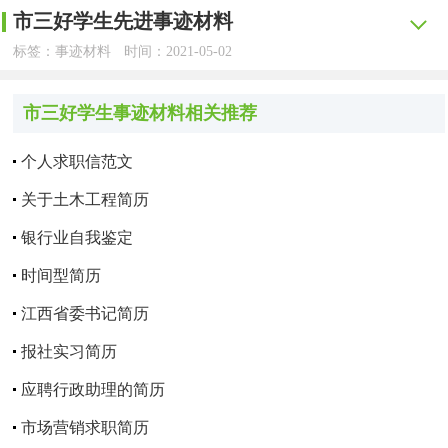
体和个人整理出的文字宣传材料。那么拟定事迹材料真的很
参考，希望能够帮助到大家。
奖学金”同时我的工作也得到了老师和同学们的认可。这次
我叫王婷，今年12岁，是中宁县第二中学七(3)班学习委
市三好学生先进事迹材料
学生竞选，首先我要感谢老师、同学们给我这次机会，感谢
在现实生活或工作学习中，大家一定都接触过事迹材料
一、尊师守纪、积极进步。
难吗？下面是小编帮大家整理的初中市三好学生事迹材料范
通过同学们的信任和推荐被评为“三好学生”我为成为此荣誉
员。
老师们这么多年对我的辛勤培育，感谢同学们对我的帮助，
标签：事迹材料
时间：2021-05-02
申请市三好学生的事迹材料1
吧，根据范围的不同，事迹材料可分为集体事迹材料和个人
文，欢迎阅读，希望大家能够喜欢。
的获得者而高兴。
xxx同学在XX中学就读的这三年中，能模范地遵守《中
使我从一个不懂事的孩子成长为一名优秀的学生。
【yjbys.com - 事迹材料】
我出生在农村家庭，从小接受长辈善良淳厚、乐于奉献
事迹材料。事迹材料到底怎么拟定才正确呢？下面是小编为
我叫王婷，今年12岁，是中宁县第二中学七(3)班学习委
学生守则》、《中学生日常行为规范》和学校的各项规章制
市三好学生事迹材料相关推荐
初中市三好学生事迹材料1
学习是学生的天职，在学习方面，我没有丝毫的放松，
的熏陶，得到了心灵的洗礼，养成了良好的品质。我没有特
一、提高政治素养
我在学校团结同学，遵守校规校纪，对人讲礼貌，自觉
大家收集的市三好学生的事迹材料（通用5篇），欢迎阅读
员。
度；能认真刻苦地学习科学文化知识，团结同学、尊敬师
虽然作为学生干部，我也从没有因工作繁忙、参加活动多，
别的人生际遇，没有轰轰烈烈的事迹。但我天性至真至纯，
遵守小学生行为规范，深得老师和同学们的好评。对待学习
与收藏。
我是xx学校北校区初三4班的 。在学校里我本着全面发
***同学热爱祖国，热爱人民，拥护中国共产党，拥有
个人求职信范文
长。曾经有一段时间该班学生的组织纪律性较差，旷课、迟
我出生在农村家庭，从小接受长辈善良淳厚、乐于奉献
就放松了自己的学习。相反，在学习上，我比别人付出了更
追求尽善尽美，以自己的一言一行，真实、集中的展现新时
一丝不苟，从一年级到六年级一直担任班干部，语文、数
展的这个目标前进、努力，全面认识自己，提高自己，在学
坚定、正确的政治方向。她积极向党组织靠拢，在大一就提
市三好学生的事迹材料1
关于土木工程简历
到、早退以及上课讲话现象时有发生，一时整个班级未能形
的熏陶，得到了心灵的洗礼，养成了良好的品质。我没有特
多的努力，不断提高自己的文化知识和专业技能。虽然我刚
代初中生应该具有的美德，似一朵清新的荷花悄然绽放，受
学、英语的学习成绩在班级乃至全年级都名列前茅，是一
习中不断增长知识，现将我的事迹总结如下：
交了入党申请书并定期向党组织上交思想汇报，在第25期党
成一个良好的学习氛围。但是，唯独他－－－xxx同学“出淤
别的人生际遇，没有轰轰烈烈的事迹。但我天性至真至纯，
进入大学时间不是很长，但我深知大学学习主要是靠自己的
到老师，同学以及认识我的人的喜爱。
银行业自我鉴定
凡是认识我的人都夸我聪明，其实我深深懂得成功是以
名“常胜将军”；曾经连续三年获得三好学生、文明小学生的
校培训结束时，***同学代表会计系学员上台发言，并且被
一 品学兼优，屡获佳绩。
泥而不染”，能够端正学习态度，认真学习，与不良习惯划
追求尽善尽美，以自己的一言一行，真实、集中的展现新时
自觉与努力。所以，我不断时刻提醒自己，要严格要求自
勤奋为基础的，几年来我是用汗水与泪水来成就我的梦想。
荣誉称号，连续两届获得全国青少年“春蕾杯”征文优秀奖和
时间型简历
一、同学眼中的我——认真负责，乐于助人。
评为“党校优秀学员”。她通过党校、学校开设的德育课程、
清界线。同时他能一如既往地做到上课前预习好，课上认真
代初中生应该具有的美德，似一朵清新的荷花悄然绽放，受
己，自觉主动学习，丰富自己的头脑。在大二这学期，通过
从入学以来，我就在各方面严格要求自己，虚心接受老
每当周六、周日，小朋友们或者休息，或者由父母们陪着游
三等奖，还获得过20xx年全国小学生英语竞赛二等奖。我的
自己查阅有关文献书籍，学习先进理论，还加入了邓小平理
江西省委书记简历
每天早晨，我准时到校督促大家晨读、温习功课，每当
听讲，课后完成好老师布置的作业及复习好功课，受到各任
到老师，同学以及认识我的人的喜爱。
自己的努力，我取得了优异的成绩。现在，我已升入大三，
师的教育、帮助。进入中学校园不久，通过学习共青团的章
戏时，我都在抓紧分分秒秒充实提高自己。五年来，我几乎
兴趣十分广泛：除认真学习课本知识外，我还特别喜欢看
论研究会，定期参加理论学习，努力不懈的提高政治修养，
遇到在学习上有困难的同学，我总会耐心地尽我所能，认真
科老师的一致好评。同时他还在思想认识上积极要求进步，
报社实习简历
随着专业课的逐渐增多以及即即将要面对的工作问题，我也
程后就发现，团组织就是我向往的新境界。通过一年的努
风雨无阻，克服了重重困难，参加了许多业余学习，如音乐
一、同学眼中的我——认真负责，乐于助人。
书、奥数和书法。从20xx年—20xx年连续四届获得过大兴区
这些都进一步激发了她理论学习的积极性，坚定了她为实现
讲解，每逢搞卫生，我总带头抢脏活、累活干，平时，见到
向团组织靠拢，通过自己的努力，于20xx年５月光荣地加入
将学习的重心逐渐放在了专业课的学习上。不仅发扬着刻苦
应聘行政助理的简历
力，我在初二成为光荣的共青团员。在这期间我的数学，英
素养、钢琴、声乐、舞蹈、古筝、奥数、作文、英语等，而
数学“雏鹰杯”科普竞赛三等奖，在学校组织的小学生硬笔书
共产主义奋斗终身的信念。通过学习她认识到作为一名入党
每天早晨，我准时到校督促大家晨读、温习功课，每当
垃圾弯腰拾起，从不斤斤计较。有一天刮大风，操场上是尘
了中国共产主义青年团，圆了自己的团员梦。从而便时时以
学习的精神，更在努力培养自己终身学习的发展观念。知识
语，物理成绩一直在班级和学校名列前茅。我追求全面发
且取得了可喜的成绩。最使我难忘的是20xx年辽宁电视台要
法竞赛中荣获二等奖。我还很喜欢演讲，曾获得学校组织的
市场营销求职简历
积极分子和学生干部，首先要学好科学文化知识，为将来的
遇到在学习上有困难的同学，我总会耐心地尽我所能，认真
土飞扬，干枯的树枝刮落了，偶尔飞出一个垃圾袋，连垃圾
一个共青团员的标准来要求自己，身先士卒，以身作侧。
是无边无际的，要想成功就得怀着活到老，学到老的理念，