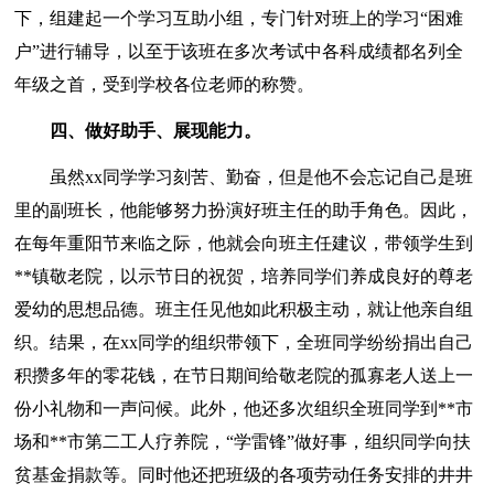
下，组建起一个学习互助小组，专门针对班上的学习“困难
户”进行辅导，以至于该班在多次考试中各科成绩都名列全
年级之首，受到学校各位老师的称赞。
四、做好助手、展现能力。
虽然xx同学学习刻苦、勤奋，但是他不会忘记自己是班
里的副班长，他能够努力扮演好班主任的助手角色。因此，
在每年重阳节来临之际，他就会向班主任建议，带领学生到
**镇敬老院，以示节日的祝贺，培养同学们养成良好的尊老
爱幼的思想品德。班主任见他如此积极主动，就让他亲自组
织。结果，在xx同学的组织带领下，全班同学纷纷捐出自己
积攒多年的零花钱，在节日期间给敬老院的孤寡老人送上一
份小礼物和一声问候。此外，他还多次组织全班同学到**市
场和**市第二工人疗养院，“学雷锋”做好事，组织同学向扶
贫基金捐款等。同时他还把班级的各项劳动任务安排的井井