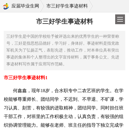
>
应届毕业生网
市三好学生事迹材料
市三好学生事迹材料
三好学生是中国的学校给予被评选出来的优秀学生的一种荣誉称
号，三好是指思想品德好，学习好，身体好。事迹材料是指党政
军机关为了弘扬正气，表彰先进，推动工作，对本单位具有突出
事迹的集体和个人整理出的文字宣传材料，属于事务公文。先进
事迹材料写作属于应用写作范畴。
市三好学生事迹材料1
何鑫鑫，现年18岁，合水职专中二农艺班的学生。在学
校能够尊重师长、团结同学，不迟到、不早退、不旷课，学
习认真、刻苦，有较强的进取精神，团结同学。同时担任班
干部工作，对班里的工作积极主动，认真负责，有较强的组
织协调管理能力。能够在老师、班主任的指导下独立完成学