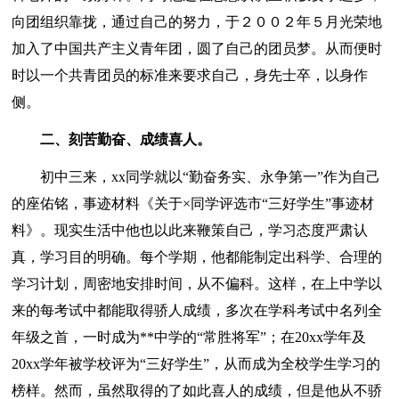
向团组织靠拢，通过自己的努力，于２００２年５月光荣地
加入了中国共产主义青年团，圆了自己的团员梦。从而便时
时以一个共青团员的标准来要求自己，身先士卒，以身作
侧。
二、刻苦勤奋、成绩喜人。
初中三来，xx同学就以“勤奋务实、永争第一”作为自己
的座佑铭，事迹材料《关于×同学评选市“三好学生”事迹材
料》。现实生活中他也以此来鞭策自己，学习态度严肃认
真，学习目的明确。每个学期，他都能制定出科学、合理的
学习计划，周密地安排时间，从不偏科。这样，在上中学以
来的每考试中都能取得骄人成绩，多次在学科考试中名列全
年级之首，一时成为**中学的“常胜将军”；在20xx学年及
20xx学年被学校评为“三好学生”，从而成为全校学生学习的
榜样。然而，虽然取得的了如此喜人的成绩，但是他从不骄