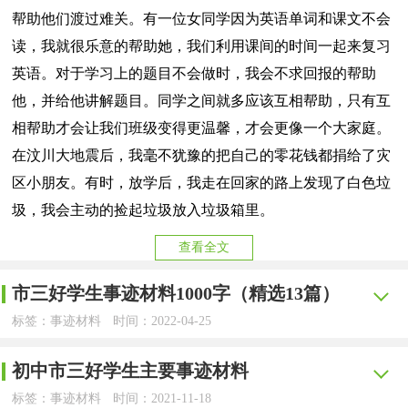
帮助他们渡过难关。有一位女同学因为英语单词和课文不会
读，我就很乐意的帮助她，我们利用课间的时间一起来复习
英语。对于学习上的题目不会做时，我会不求回报的帮助
他，并给他讲解题目。同学之间就多应该互相帮助，只有互
相帮助才会让我们班级变得更温馨，才会更像一个大家庭。
在汶川大地震后，我毫不犹豫的把自己的零花钱都捐给了灾
区小朋友。有时，放学后，我走在回家的路上发现了白色垃
圾，我会主动的捡起垃圾放入垃圾箱里。
查看全文
市三好学生事迹材料1000字（精选13篇）
标签：事迹材料
时间：2022-04-25
【yjbys.com - 事迹材料】
初中市三好学生主要事迹材料
在日复一日的学习、工作或生活中，大家都尝试过写事
标签：事迹材料
时间：2021-11-18