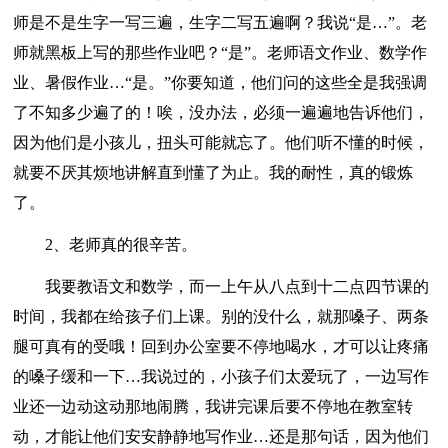
师是不是生字一写三遍，生字二写五遍啊？我说“是…”。老
师就黑板上写的那些作业吧？“是”。老师语文作业、数学作
业、暑假作业…“是。”你要知道，他们问的这些全是我强调
了不知多少遍了的！唉，没办法，必须一遍遍地告诉他们，
因为他们是小孩儿，扭头可能就忘了。他们听不懂的时候，
就要不厌其烦地讲解直到懂了为止。我的耐性，真的锻炼
了。
2、老师真的很辛苦。
我要教语文和数学，而一上午从八点到十二点四节课的
时间，我都在给孩子们上课。别的没什么，就那嗓子、两条
腿可真有的受哦！回到办公室要不停地喝水，才可以让疼痛
的嗓子缓和一下…我说过的，小孩子们太爱玩了，一边写作
业还一边动这动那地闹腾，我讲完课后要不停地在教室转
动，才能让他们安安静静地写作业…还是那句话，因为他们