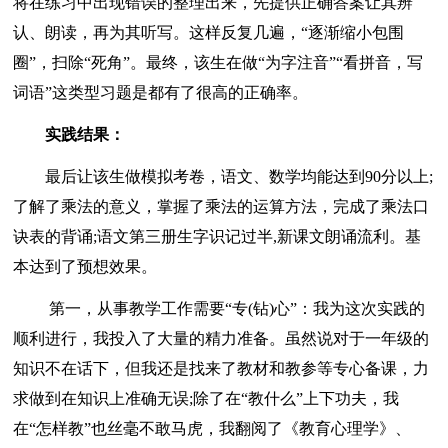
将在练习中出现错误的整理出来，先提供正确答案让其辨
认、朗读，再为其听写。这样反复几遍，“逐渐缩小包围
圈”，扫除“死角”。最终，该生在做“为字注音”“看拼音，写
词语”这类型习题是都有了很高的正确率。
实践结果：
最后让该生做模拟考卷，语文、数学均能达到90分以上;
了解了乘法的意义，掌握了乘法的运算方法，完成了乘法口
诀表的背诵;语文第三册生字识记过半,新课文朗诵流利。基
本达到了预想效果。
第一，从事教学工作需要“专(钻)心”：我为这次实践的
顺利进行，我投入了大量的精力准备。虽然说对于一年级的
知识不在话下，但我还是找来了教材和教参等专心备课，力
求做到在知识上准确无误;除了在“教什么”上下功夫，我
在“怎样教”也丝毫不敢马虎，我翻阅了《教育心理学》、