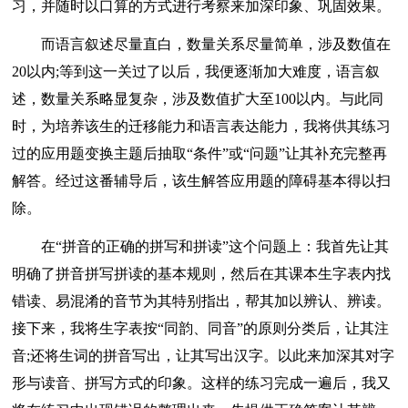
习，并随时以口算的方式进行考察来加深印象、巩固效果。
而语言叙述尽量直白，数量关系尽量简单，涉及数值在
20以内;等到这一关过了以后，我便逐渐加大难度，语言叙
述，数量关系略显复杂，涉及数值扩大至100以内。与此同
时，为培养该生的迁移能力和语言表达能力，我将供其练习
过的应用题变换主题后抽取“条件”或“问题”让其补充完整再
解答。经过这番辅导后，该生解答应用题的障碍基本得以扫
除。
在“拼音的正确的拼写和拼读”这个问题上：我首先让其
明确了拼音拼写拼读的基本规则，然后在其课本生字表内找
错读、易混淆的音节为其特别指出，帮其加以辨认、辨读。
接下来，我将生字表按“同韵、同音”的原则分类后，让其注
音;还将生词的拼音写出，让其写出汉字。以此来加深其对字
形与读音、拼写方式的印象。这样的练习完成一遍后，我又