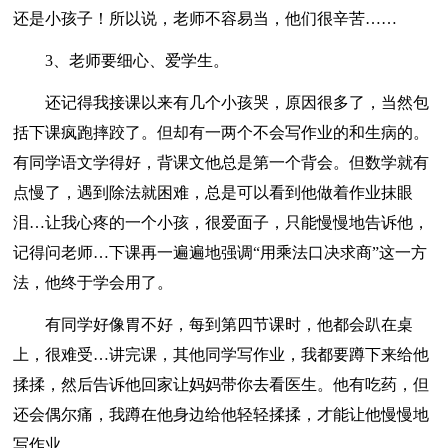
还是小孩子！所以说，老师不容易当，他们很辛苦……
3、老师要细心、爱学生。
还记得我接课以来有几个小孩哭，原因很多了，当然包
括下课疯跑摔跤了。但却有一两个不会写作业的和生病的。
有同学语文学得好，背课文他总是第一个背会。但数学就有
点慢了，遇到除法就困难，总是可以看到他做着作业抹眼
泪…让我心疼的一个小孩，很爱面子，只能慢慢地告诉他，
记得问老师…下课再一遍遍地强调“用乘法口决求商”这一方
法，他终于学会用了。
有同学好像胃不好，每到第四节课时，他都会趴在桌
上，很难受…讲完课，其他同学写作业，我都要蹲下来给他
揉揉，然后告诉他回家让妈妈带你去看医生。他有吃药，但
还会偶尔痛，我蹲在他身边给他轻轻揉揉，才能让他慢慢地
写作业。