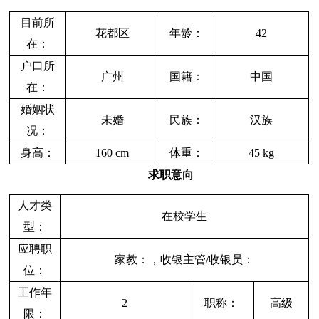
目前所
花都区
年龄：
42
在：
户口所
广州
国籍：
中国
在：
婚姻状
未婚
民族：
汉族
况：
身高：
160 cm
体重：
45 kg
求职意向
人才类
在校学生
型：
应聘职
家教：，收银主管/收银员：
位：
工作年
2
职称：
高级
限：