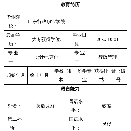
教育简历
毕业院
广东行政职业学院
校：
最高学
毕业日
大专获得学位:
20xx-10-01
历：
期：
专 业
专 业
会计电算化
行政管理
一：
二：
学校（机
所学专
获得证
证书编
起始年月
终止年月
构）
业
书
号
语言能力
粤语水
外语：
英语良好
较差
平：
第二外
国语水
良好
语：
平：