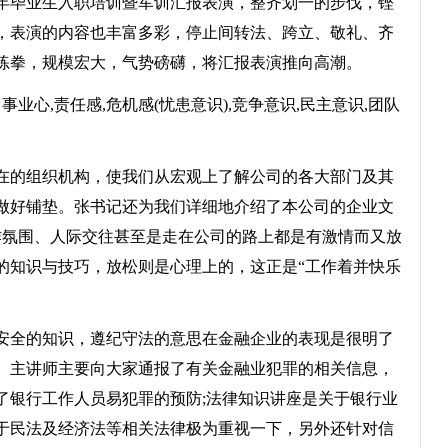
x年毕业生入职培训暨军训汇报表演，整齐划一的步伐，铿
，表演的内容也丰富多彩，停止间转法、跨立、敬礼、齐
练拳，规模宏大，气势磅礴，将汇报表演推向高潮。
心,责任感,危机感(忧患意识),竞争意识,民主意识,团队
的组织机构，使我们从宏观上了解公司的各大部门及其
做好铺垫。张书记还为我们详细地介绍了本公司的企业文
作氛围、人际交往甚至是走在公司的路上都是有激情而又放
的知识与技巧，放松则是心理上的，这正是“工作着并快乐
全的知识，遵纪守法的意思在金融企业的表现是很明了
。主讲师主要向大家通报了有关金融业犯罪的相关信息，
了银行工作人员易犯罪的预防;法律知识讲座是关于银行业
于民法及经济法等相关法律极为重视一下，另外还针对信