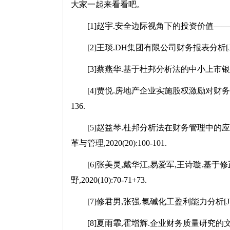
大家一起来看看吧。
[1]赵宇.安全边际视角下的投资价值——以神威药业
[2]王琰.DH集团有限公司财务报表分析[J].现代商业
[3]蔡燕华.基于杜邦分析法的中小上市银行盈利能力分
[4]贾悦.房地产企业实施股权激励对财务绩效的影
136.
[5]赵益琴.杜邦分析法在财务管理中的应
革与管理,2020(20):100-101.
[6]张美灵,戴华江,易爱军,王诗璇.基于修
野,2020(10):70-71+73.
[7]修君男,张强.氯碱化工盈利能力分析[J].合作经
[8]夏雨霏,霍增辉.企业财务质量研究的文