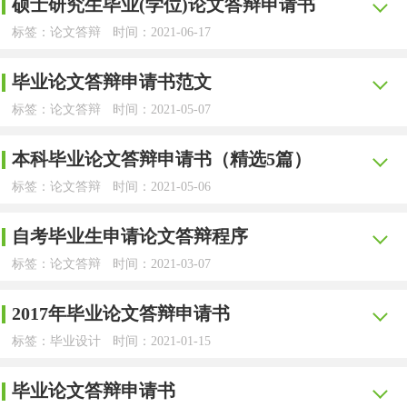
硕士研究生毕业(学位)论文答辩申请书
毕业论文答辩是一种有组织、有准备、有计划、有鉴定
标签：论文答辩
时间：2021-06-17
的比较正规的审查论文的重要形式。下面是小编精心整理的
【yjbys.com - 论文答辩】
毕业论文答辩申请书范文，欢迎大家分享。
毕业论文答辩申请书范文
论文答辩是学校考核学生实际处理课题能力的一个重要
毕业论文答辩申请书 篇1
标签：论文答辩
时间：2021-05-07
环节，下面是小编搜集整理的硕士研究生毕业(学位)论文答
【yjbys.com - 论文答辩】
辩申请书，供阅读参考。
尊敬的毕业设计（论文）审核小组的领导和老师：
本科毕业论文答辩申请书（精选5篇）
在人们越来越重视发展的今天，申请书与我们不再陌
申请答辩理由：
标签：论文答辩
时间：2021-05-06
你们好。
生，请注意不同的对象有不同的申请书。那么申请书应该怎
【yjbys.com - 论文答辩】
本文在比较广泛地搜索、整理并系统地归纳总结出英语
么写才合适呢？以下是小编为大家收集的毕业论文答辩申请
在微积分学中，泰勒公式占有重要的地位，并以各种形
自考毕业生申请论文答辩程序
论文答辩的主要目的就是检查学生对所写论文题目的掌
动词主被动语态之间不对称现象的大量翔实、可靠的语言材
书范文，希望对大家有所帮助。
式出现而贯穿全部内容，因此掌握好泰勒公式是学习微积分
标签：论文答辩
时间：2021-03-07
握程度和理解程度，下面是小编搜集整理的本科毕业论文答
料；
的关键一环。本文主要研究泰勒公式及其在求极限方面的应
毕业论文答辩申请书1
【yjbys.com - 论文答辩】
辩申请书（精选5篇），欢迎阅读参考。
用。它是通过几个典型的例题，说明几个类型的问题，也即
2017年毕业论文答辩申请书
在此基础上结合相关语言学理论展开严谨的科学分析和
本文主要介绍广西医科大学自考程序，可供参考，具体请
尊敬的毕业设计（论文）审核小组的领导和老师：
是从特殊到一般的推理过程。我们又称之为研究式学习（归
本科毕业论文答辩申请书 篇1
标签：毕业设计
时间：2021-01-15
理论探索；
以学校下发的文件为准。
纳）。这种研究对培养学生分析问题、解决问题的能力是一
【yjbys.com - 毕业设计】
你们好。
一、申请条件
本文主要研究发现：首先对英语主被动语态之间的不同
本文在比较广泛地搜索、整理并系统地归纳总结出英语
毕业论文答辩申请书
种有效的途径。推理过程的研究式学习也是训练严密逻辑思
毕业论文答辩是毕业前重要的一件事情，大家要认真重