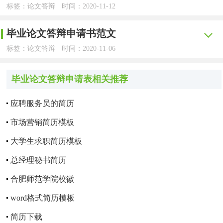
在微积分学中，泰勒公式占有重要的地位，并以各种形
选择根源于英语动词的行为本身包含的行为特征；
动词主被动语态之间不对称现象的大量翔实、可靠的语言材
维的有效方式。
凡取得自考本科考试计划规定的12门以上课程考试成绩
标签：论文答辩
时间：2020-11-12
视!下面是YJBYS小编为大家收集的关于2017年毕业论文答
式出现而贯穿全部内容，因此掌握好泰勒公式是学习微积分
料，在此基础上结合相关语言学理论展开严谨的科学分析和
合格者，方可申请论文答辩。
【yjbys.com - 论文答辩】
对英语动词本身的语义特征及内涵的深入认识在英语主
本文通过对利用泰勒公式求极限的探讨，尤其是给出了
辩申请书，欢迎大家阅读借鉴!
的关键一环。本文主要研究泰勒公式及其在求极限方面的应
理论探索。
毕业论文答辩申请书范文
被动语态认知方面起重要的作用;
毕业论文答辩申请表中的申请理由怎么写?下面YJBYS
泰勒公式在其它方面的应用，显现出泰勒公式的应用之广
二、申请办法
用。它是通过几个典型的例题，说明几个类型的问题，也即
2017年毕业论文答辩申请书【1】
标签：论文答辩
时间：2020-11-06
本文主要研究发现：
小编整理了论文答辩申请书范文，供大家参考，欢迎阅读。
泛。其研究结果在求极限等问题时可以提供一些方法的参
其次英语主动语态转换成被动语态时会导致部分句子成
是从特殊到一般的推理过程。我们又称之为研究式学习（归
1、论文答辩的申请手续每年进行两次，上半年5月份，
【yjbys.com - 论文答辩】
姓名 专业 指导教师 职称
考，也同时能给相关学科研究人员在解决比较复杂的不定式
分的位置移动 这也有可能引起句子语义的变化;
首先，对英语主被动语态之间的不同选择根源于英语动
纳）。这种研究对培养学生分析问题、解决问题的能力是一
本科、硕士毕业论文答辩申请书
下半年11月份。
毕业论文答辩申请表相关推荐
考生参加论文答辩，不是要照本宣科地把自己的论文读
极限问题时能有一定的思路指导。
词的行为本身包含的行为特征，对英语动词本身的语义特征
种有效的途径。推理过程的研究式学习也是训练严密逻辑思
论文题目
再次 英语中存在一些词类 比如 限定词，数量词和代词
姓名 专业 指导教师 职称
一遍，而是根据自己的论文进行简练的阐述，这就需要考生
2、考生网上下载填写《广西高等教育自学考试论文答
及内涵的深入认识在英语主被动语态认知方面起重要的作
应聘服务员的简历
维的有效方式。
本人论文自20xx年2月开始至本年5月完成，主要进度情
等肯能影响英语主被动语态的选择;
在答辩时将自己的论文凝练为一篇论文简介。有些专业还要
论文完成日期 20XX年03月 论文字数
辩申请表》。用黑色墨水笔填写，该表的课程名称应按学员
论文题目
用；
市场营销简历模板
况如下：20xx年2月：构思论文的大致结构；20xx年3月：查
本文通过对利用泰勒公式求极限的探讨，尤其是给出了
求考生将论文简介做成ppt形式。无论形式如何，考生对论文
证上的课程顺序填写：“学分合计”应为最终毕业时所应取得
最后 英语语态的选择与转换不仅仅涉及到句法结构 主
申请答辩时间 ：20XX年05月
阅相关国内外文献；20xx年4月：根据前量步的准备工作，
论文完成日期 20XX年03月
其次，英语主动语态转换成被动语态时会导致部分句子
大学生求职简历模板
泰勒公式在其它方面的应用，显现出泰勒公式的应用之广
的阐述都要做到简练、准确、规范。下面是小编为大家分享
的总学分；并贴上一寸近期免冠相片。
要信息的变化；
完成初稿；20xx年5月：在老师的指导下，对初稿进行修
成分的位置移动，这也有可能引起句子语义的变化；
申请答辩理由：
泛。其研究结果在求极限等问题时可以提供一些方法的参
的毕业论文答辩申请书范文，欢迎浏览！
论文字数
总经理秘书简历
3、论文题目由考生根据本人工作情况自行拟定。
而且关系到语用、语义和人类认知心理诸多个方面 此
改，使其完善和严密，定稿打印装订，并进行答辩。
考，也同时能给相关学科研究人员在解决比较复杂的不定式
再次，英语中存在一些词类，比如，限定词，数量词和
本文在比较广泛地搜索、整理并系统地归纳总结出英语
范文一
合肥师范学院校徽
申请答辩时间 20XX年05月
外；
三、论文写作及答辩
极限问题时能有一定的思路指导。
经过反复仔细修改和严格审查，并经过导师的指导认
代词等肯能影响英语主被动语态的选择；
动词主被动语态之间不对称现象的大量翔实、可靠的语言材
word格式简历模板
姓名
申请答辩理由：
对英语主被动语态之间不对称现象的`切入点在于英语动
定，本论文按时完成，特申请本论文按时答辩，请批准。
料，在此基础上结合相关语言学理论展开严谨的科学分析和
1、将登记表交或寄广西医科大学成教院自考办后，即
本人论文自20xx年2月开始至本年5月完成，主要进度情
最后，英语语态的选择与转换不仅仅涉及到句法结构，
词这一词类本身所以；
简历下载
学号
理论探索。
进入论文写作。
况如下：20XX年2月：构思论文的大致结构；20XX年3月：
本文在比较广泛地搜索、整理并系统地归纳总结出英语