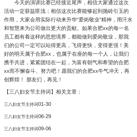
今天的演讲比赛已经接近尾声，相信大家通过这次
活动一定获益匪浅；相信这次比赛能够起到抛砖引玉的
作用，大家会用实际行动来升华“爱岗敬业”精神，用汗水
和智慧来为公司做出更大的贡献。如果合肥xx的每一名
员工都有着这样的思想境界，都能做到爱岗敬业，那我
们的公司一定可以站得更高，飞得更快，变得更强！美
好的明天属于合肥xx，也属于在座的每一个人，让我们
携手共进，紧紧团结在一起，为富有朝气和希望的合肥
xx而不懈奋斗、努力吧！愿我们的合肥xx牛气冲天，再
创辉煌！ 朋友们，再见！
【三八妇女节主持词】相关文章：
01-30
三八妇女节主持词
06-29
三八妇女节主持词
09-06
三八妇女节主持词