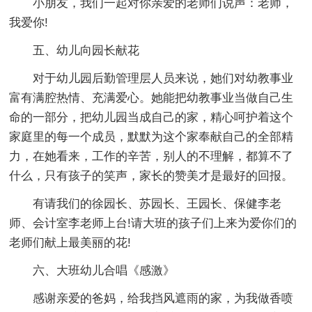
小朋友，我们一起对你亲爱的老师们说声：老师，
我爱你!
五、幼儿向园长献花
对于幼儿园后勤管理层人员来说，她们对幼教事业
富有满腔热情、充满爱心。她能把幼教事业当做自己生
命的一部分，把幼儿园当成自己的家，精心呵护着这个
家庭里的每一个成员，默默为这个家奉献自己的全部精
力，在她看来，工作的辛苦，别人的不理解，都算不了
什么，只有孩子的笑声，家长的赞美才是最好的回报。
有请我们的徐园长、苏园长、王园长、保健李老
师、会计室李老师上台!请大班的孩子们上来为爱你们的
老师们献上最美丽的花!
六、大班幼儿合唱《感激》
感谢亲爱的爸妈，给我挡风遮雨的家，为我做香喷