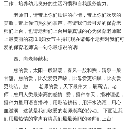
工作，培养幼儿良好的生活习惯和自我服务能力。
老师们，请带上你们灿烂的心情，带上你们欢庆的
笑脸，带上你们热烈的掌声，有请我们最可爱的保育老
师们上台，也请老师们上台用最真诚的心为保育老师献
上最美丽的花!3.8妇女节主持词现在请每个老师对我们可
爱的保育老师说一句你最想说的话!
四、向老师献花
您的爱，太阳一般温暖，春风一般和煦，清泉一般
甘甜。您的爱，比父爱更严峻，比母爱更细腻，比友爱
更纯洁。您------老师的爱，天下最伟大，最高洁。老
师，您用人类最崇高的感情--爱，播种春天，播种理想，
播种力量用语言播种，用彩笔耕耘，用汗水浇灌，用心
血滋润，这就是我们敬爱的老师崇高的劳动。 下面让我
们用最热情的掌声有请我们最最美丽的老师们上台!