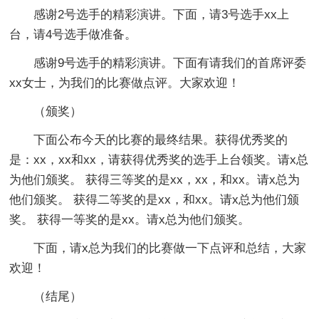
感谢2号选手的精彩演讲。下面，请3号选手xx上
台，请4号选手做准备。
感谢9号选手的精彩演讲。下面有请我们的首席评委
xx女士，为我们的比赛做点评。大家欢迎！
（颁奖）
下面公布今天的比赛的最终结果。获得优秀奖的
是：xx，xx和xx，请获得优秀奖的选手上台领奖。请x总
为他们颁奖。 获得三等奖的是xx，xx，和xx。请x总为
他们颁奖。 获得二等奖的是xx，和xx。请x总为他们颁
奖。 获得一等奖的是xx。请x总为他们颁奖。
下面，请x总为我们的比赛做一下点评和总结，大家
欢迎！
（结尾）