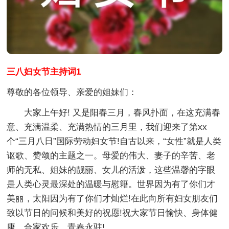
三八妇女节主持词1
尊敬的各位领导、亲爱的姐妹们：
大家上午好! 又是阳春三月，春风扑面，在这充满春
意、充满温柔、充满热情的三月里，我们迎来了第xx
个“三月八日”国际劳动妇女节!自古以来，“女性”就是人类
讴歌、赞颂的主题之一。母爱的伟大、妻子的辛苦、老
师的无私、姐妹的靓丽、女儿的活泼，这些温馨的字眼
是人类心灵最深处的温暖与慰籍。世界因为有了你们才
美丽，太阳因为有了你们才灿烂!在此向所有妇女朋友们
致以节日的问候和美好的祝愿!祝大家节日愉快、身体健
康，合家欢乐、青春永驻!