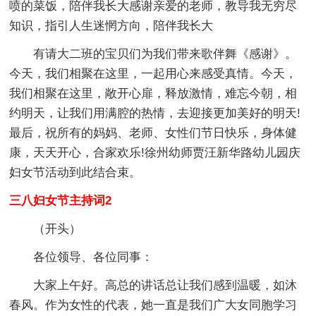
喷的菜饭，陪伴我长大感谢亲爱的老师，教导我无穷尽
知识，指引人生迷惘方向，陪伴我长大
有请大二班的宝贝们为我们带来歌伴舞《感谢》。
今天，我们相聚在这里，一起用心来感受真情。今天，
我们相聚在这里，敞开心扉，释放激情，难忘今朝，相
约明天，让我们用满腔的热情，去迎接更加美好的明天!
最后，祝所有的妈妈、老师、女性们节日快乐，身体健
康，天天开心，合家欢乐!徐州幼师贾汪新华路幼儿园庆
妇女节活动到此结合束。
三八妇女节主持词2
（开头）
各位领导、各位同事：
大家上午好。高总的讲话总让我们感到温暖，如沐
春风。作为女性的代表，她一直是我们广大女同胞学习