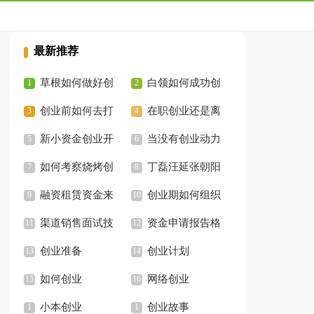
最新推荐
草根如何做好创
白领如何成功创
业投资
创业前如何去打
业
在职创业还是离
工
新小资金创业开
职创业怎么选择
当没有创业动力
店
如何考察烧烤创
的时候如何激励自己
丁磊汪延张朝阳
业加盟店的品牌
融资租赁资金来
怎么请人吃饭拉单创
创业期如何组织
源渠道及方式
渠道销售面试技
业
创业团队
资金申请报告格
巧
创业准备
式
创业计划
如何创业
网络创业
小本创业
创业故事