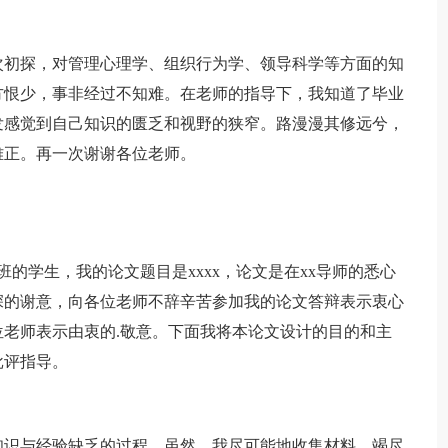
初探，对管理心理学、组织行为学、领导科学等方面的知
方恨少，事非经过不知难。在老师的指导下，我知道了毕业
发感觉到自己知识的匮乏和视野的狭窄。路漫漫其修远兮，
雅正。再一次谢谢各位老师。
班的学生，我的论文题目是xxxx，论文是在xx导师的悉心
深的谢意，向各位老师不辞辛苦参加我的论文答辩表示衷心
老师表示由衷的.敬意。下面我将本论文设计的目的和主
批评指导。
识与经验缺乏的过程。虽然，我尽可能地收集材料，竭尽