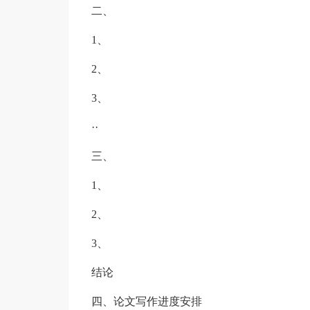
二、
1、
2、
3、
··
三、
1、
2、
3、
结论
四、论文写作进度安排