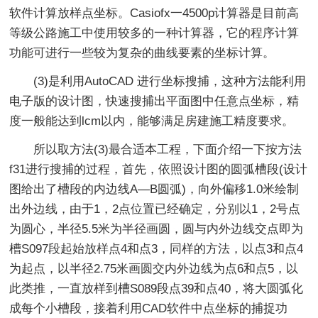
软件计算放样点坐标。Casiofx一4500p计算器是目前高
等级公路施工中使用较多的一种计算器，它的程序计算
功能可进行一些较为复杂的曲线要素的坐标计算。
(3)是利用AutoCAD 进行坐标搜捕，这种方法能利用
电子版的设计图，快速搜捕出平面图中任意点坐标，精
度一般能达到lcm以内，能够满足房建施工精度要求。
所以取方法(3)最合适本工程，下面介绍一下按方法
f31进行搜捕的过程，首先，依照设计图的圆弧槽段(设计
图给出了槽段的内边线A—B圆弧)，向外偏移1.0米绘制
出外边线，由于1，2点位置已经确定，分别以1，2号点
为圆心，半径5.5米为半径画圆，圆与内外边线交点即为
槽S097段起始放样点4和点3，同样的方法，以点3和点4
为起点，以半径2.75米画圆交内外边线为点6和点5，以
此类推，一直放样到槽S089段点39和点40，将大圆弧化
成每个小槽段，接着利用CAD软件中点坐标的捕捉功