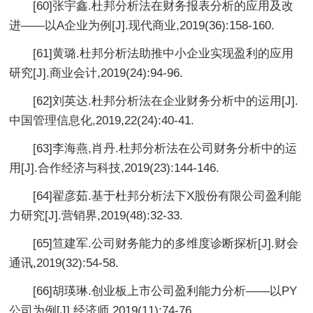
[60]张宇鑫.杜邦分析法在财务报表分析的应用及改
进——以A企业为例[J].现代商业,2019(36):158-160.
[61]黄璐.杜邦分析法助推中小企业实现盈利的应用
研究[J].商业会计,2019(24):94-96.
[62]刘英达.杜邦分析法在企业财务分析中的运用[J].
中国管理信息化,2019,22(24):40-41.
[63]李海燕,肖丹.杜邦分析法在公司财务分析中的运
用[J].合作经济与科技,2019(23):144-146.
[64]翟彦茹.基于杜邦分析法下X股份有限公司盈利能
力研究[J].营销界,2019(48):32-33.
[65]笪建军.公司财务能力的多维度诊断探析[J].财会
通讯,2019(32):54-58.
[66]胡瑛琳.创业板上市公司盈利能力分析——以PY
公司为例[J].经济师,2019(11):74-76.