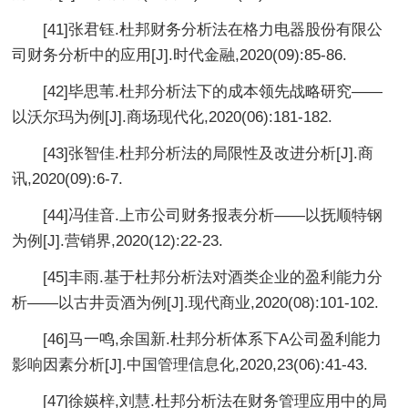
[41]张君钰.杜邦财务分析法在格力电器股份有限公
司财务分析中的应用[J].时代金融,2020(09):85-86.
[42]毕思苇.杜邦分析法下的成本领先战略研究——
以沃尔玛为例[J].商场现代化,2020(06):181-182.
[43]张智佳.杜邦分析法的局限性及改进分析[J].商
讯,2020(09):6-7.
[44]冯佳音.上市公司财务报表分析——以抚顺特钢
为例[J].营销界,2020(12):22-23.
[45]丰雨.基于杜邦分析法对酒类企业的盈利能力分
析——以古井贡酒为例[J].现代商业,2020(08):101-102.
[46]马一鸣,余国新.杜邦分析体系下A公司盈利能力
影响因素分析[J].中国管理信息化,2020,23(06):41-43.
[47]徐媖梓,刘慧.杜邦分析法在财务管理应用中的局