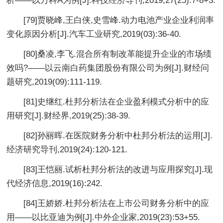
析——以万科A为例[J].科技经济导刊,2019,27(25):7-8+3.
[79]贾晓峰,王白侠,史雪峰.动力电池产业企业利润率
变化原因分析[J].汽车工业研究,2019(03):36-40.
[80]桑凌,李飞.混合所有制改革能提升企业的市场绩
效吗?——以云南白药集团股份有限公司为例[J].财经问
题研究,2019(09):111-119.
[81]史继红.杜邦分析法在企业盈利模式分析中的应
用研究[J].财经界,2019(25):38-39.
[82]孙丽晖.在医院财务分析中杜邦分析法的运用[J].
经济研究导刊,2019(24):120-121.
[83]王恺丽.试析杜邦分析法的改进与应用探究[J].现
代经济信息,2019(16):242.
[84]王娇娇.杜邦分析法在上市公司财务分析中的应
用——以比亚迪为例[J].中外企业家,2019(23):53+55.