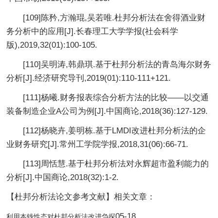
[109]陈矜,方瀚琨,吴若唯.杜邦分析法在舍得酒业财
务分析中的应用[J].长春理工大学学报(社会科学
版),2019,32(01):100-105.
[110]吴明涛,韩鼎琪.基于杜邦分析法的青岛海尔财务
分析[J].经济研究导刊,2019(01):110-111+121.
[111]杨曦.财务报表综合分析方法的比较——以交通
装备制造企业A公司为例[J].中国商论,2018(36):127-129.
[112]杨晓卉,姜明栋.基于LMDI改进杜邦分析法的企
业财务研究[J].常州工学院学报,2018,31(06):66-71.
[113]周恬慧.基于杜邦分析法对永辉超市盈利能力的
分析[J].中国商论,2018(32):1-2.
【杜邦分析法论文参考文献】相关文章：
05-18
利用本钱性态对杜邦分析法改进刍探