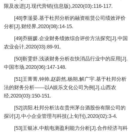
限及改进[J].现代营销(信息版),2020(03):116-117.
[48]李滏晏.基于杜邦分析的融资租赁公司绩效评价
分析[J].财经界,2020(08):14-15.
[49]乔丽媛.企业财务绩效综合评价方法探究[J].中国
农业会计,2020(03):89-91.
[50]靳雯舒.浅谈财务分析在快消品行业中的应用[J].
中国市场,2020(06):147-148.
[51]王菁菁,钟帅,赵蔚然,杨朔,解广宇.基于杜邦分析
法的财务分析——以A娱乐文化公司为例[J].山西农
经,2020(03):150-151.
[52]洪阳.杜邦分析法在贵州茅台酒股份有限公司的
探讨[J].中小企业管理与科技(上旬刊),2020(02):3-4.
[53]王银冰.中航电测盈利能力分析[J].合作经济与科