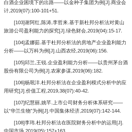
白酒企业困境下的出路——以金种子集团为例[J].商业会
计,2019(07):100-101+51.
[103]谢阿红,陈涛,李哲来.基于新杜邦分析法对黄山
旅游公司盈利能力的探究[J].绿色财会,2019(04):15-17.
[104]孟娜茹.基于杜邦分析法的房地产企业盈利能力
分析——以万科为例[J].山西农经,2019(06):156.
[105]邱兰,王锐.企业盈利能力分析——以贵州茅台酒
股份有限公司为例[J].农家参谋,2019(06):182.
[106]杨珉沣.杜邦分析法在企业盈利模式分析中的应
用研究[J].价值工程,2019,38(07):40-42.
[107]纪慧丽,姚芊.上市公司财务分析体系研究——
以“华兰生物”为例[J].中国集体经济,2019(07):142-144.
[108]李玮.杜邦分析法在医院财务分析中的运用[J].
中国市场,2019(05):157+163.