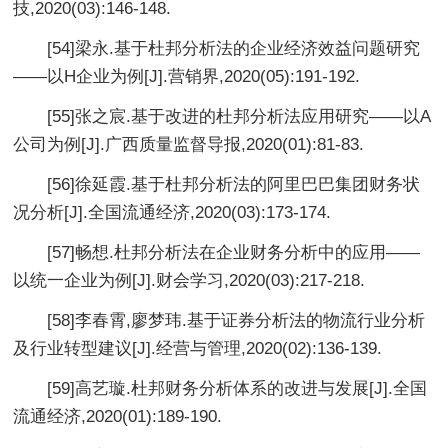
技,2020(03):146-148.
[54]梁永.基于杜邦分析法的企业经济效益问题研究
——以H企业为例[J].营销界,2020(05):191-192.
[55]张之宸.基于改进的杜邦分析法应用研究——以A
公司为例[J].广西质量监督导报,2020(01):81-83.
[56]徐延霞.基于杜邦分析法的阿里巴巴集团财务状
况分析[J].全国流通经济,2020(03):173-174.
[57]畅想.杜邦分析法在企业财务分析中的应用——
以统一企业为例[J].财会学习,2020(03):217-218.
[58]李春霄,廖梦玮.基于证券分析法的物流行业分析
及行业转型建议[J].经营与管理,2020(02):136-139.
[59]高艺璇.杜邦财务分析体系的改进与发展[J].全国
流通经济,2020(01):189-190.