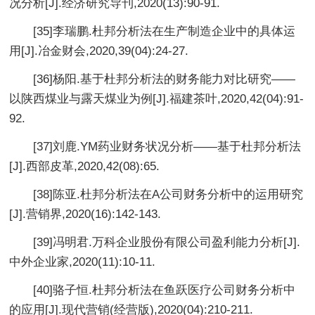
况分析[J].经济研究导刊,2020(13):90-91.
[35]李瑞鹏.杜邦分析法在生产制造企业中的具体运
用[J].冶金财会,2020,39(04):24-27.
[36]杨阳.基于杜邦分析法的财务能力对比研究——
以陕西煤业与露天煤业为例[J].福建茶叶,2020,42(04):91-
92.
[37]刘鹿.YM药业财务状况分析——基于杜邦分析法
[J].西部皮革,2020,42(08):65.
[38]陈亚.杜邦分析法在A公司财务分析中的运用研究
[J].营销界,2020(16):142-143.
[39]冯明君.万科企业股份有限公司盈利能力分析[J].
中外企业家,2020(11):10-11.
[40]骆子恒.杜邦分析法在鱼跃医疗公司财务分析中
的应用[J].现代营销(经营版),2020(04):210-211.