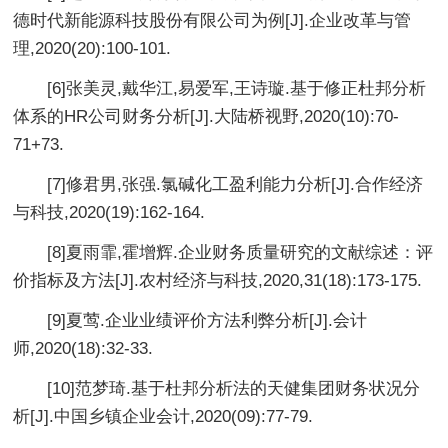
德时代新能源科技股份有限公司为例[J].企业改革与管
理,2020(20):100-101.
[6]张美灵,戴华江,易爱军,王诗璇.基于修正杜邦分析
体系的HR公司财务分析[J].大陆桥视野,2020(10):70-
71+73.
[7]修君男,张强.氯碱化工盈利能力分析[J].合作经济
与科技,2020(19):162-164.
[8]夏雨霏,霍增辉.企业财务质量研究的文献综述：评
价指标及方法[J].农村经济与科技,2020,31(18):173-175.
[9]夏莺.企业业绩评价方法利弊分析[J].会计
师,2020(18):32-33.
[10]范梦琦.基于杜邦分析法的天健集团财务状况分
析[J].中国乡镇企业会计,2020(09):77-79.