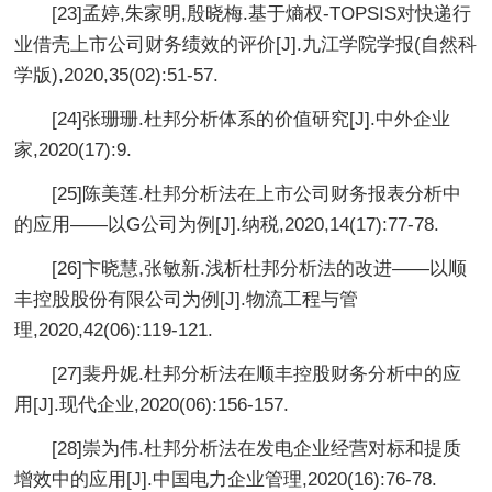
[23]孟婷,朱家明,殷晓梅.基于熵权-TOPSIS对快递行
业借壳上市公司财务绩效的评价[J].九江学院学报(自然科
学版),2020,35(02):51-57.
[24]张珊珊.杜邦分析体系的价值研究[J].中外企业
家,2020(17):9.
[25]陈美莲.杜邦分析法在上市公司财务报表分析中
的应用——以G公司为例[J].纳税,2020,14(17):77-78.
[26]卞晓慧,张敏新.浅析杜邦分析法的改进——以顺
丰控股股份有限公司为例[J].物流工程与管
理,2020,42(06):119-121.
[27]裴丹妮.杜邦分析法在顺丰控股财务分析中的应
用[J].现代企业,2020(06):156-157.
[28]崇为伟.杜邦分析法在发电企业经营对标和提质
增效中的应用[J].中国电力企业管理,2020(16):76-78.