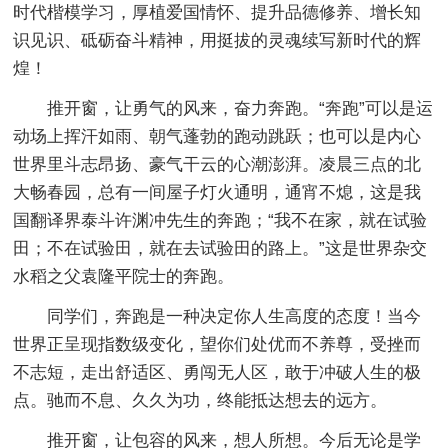
时代楷模学习，厚植爱国情怀、提升品德修养、增长知
识见识、砥砺奋斗精神，用挺拔的灵魂续写新时代的辉
煌！
推开窗，让勇气的风来，奋力奔跑。“奔跑”可以是运
动场上挥汗如雨、朝气蓬勃的跑动跳跃；也可以是内心
世界里斗志昂扬、豪气干云的心潮澎湃。凌晨三点的北
大畅春园，总有一间屋子灯火通明，通宵不熄，这是我
国翻译界泰斗许渊冲先生的奔跑；“我不在家，就在试验
田；不在试验田，就在去试验田的路上。”这是世界杂交
水稻之父袁隆平院士的奔跑。
同学们，奔跑是一种决定你人生高度的态度！当今
世界正呈现指数级变化，望你们处优而不养尊，受挫而
不志短，走出舒适区、勇闯无人区，敢于冲破人生的极
点。驰而不息、久久为功，终能抵达想去的远方。
推开窗，让包容的风来，想人所想。今后无论是学