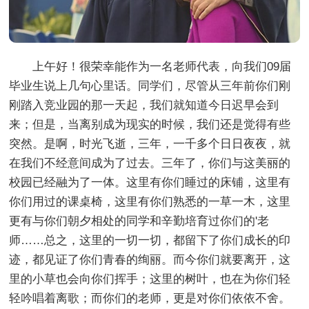
上午好！很荣幸能作为一名老师代表，向我们09届
毕业生说上几句心里话。同学们，尽管从三年前你们刚
刚踏入竞业园的那一天起，我们就知道今日迟早会到
来；但是，当离别成为现实的时候，我们还是觉得有些
突然。是啊，时光飞逝，三年，一千多个日日夜夜，就
在我们不经意间成为了过去。三年了，你们与这美丽的
校园已经融为了一体。这里有你们睡过的床铺，这里有
你们用过的课桌椅，这里有你们熟悉的一草一木，这里
更有与你们朝夕相处的同学和辛勤培育过你们的'老
师……总之，这里的一切一切，都留下了你们成长的印
迹，都见证了你们青春的绚丽。而今你们就要离开，这
里的小草也会向你们挥手；这里的树叶，也在为你们轻
轻吟唱着离歌；而你们的老师，更是对你们依依不舍。