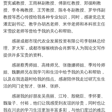
贾宪威教授、王雨林副教授、傅新红教授、郑循刚教
授、李冬梅教授、王芳教授、陈冬冬副教授、罗华伟副
教授等悉心传授给我各种专业知识，同时，感谢党总支
潘宏副书记、教学办胡杰老师、米华老师和本科班主任
宋雪皎老师等曾给予我的关心和帮助。
感谢成都市现代农业发展投资有限公司李朝林总经
理、罗大军，成都市猕猴桃协会肖辉等人为我论文写作
提供许多宝贵的资料。
感谢蔡秀师姐、高锋师兄、张微娜师姐、季玲玲师
姐、魏鹏师兄在我学习和生活中给予我的关心和帮助，
以及在我选题时给我的指点。感谢陪伴我走过研宂生生
活的同门史智才、张林、张婷。
感谢我的好朋友吴燕丽、江玲、殷晓臣、李怀要、
魏璇子、付裕，他们让我感受到友谊的珍贵，同时也让
我在川农的学习生活更加丰富多彩，与他们度过的难忘