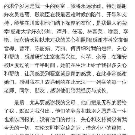
的求学岁月是我一生的财富，我将永远珍藏。特别感谢
好友吴燕丽、殷晓臣在我最困难时候的陪伴、开导和支
持，能够在川农和他们结下深厚的友谊，是我最大的荣
幸!感谢大学好友张灿、谭丹、任瑶、林富美、喻霞、李
艳、段永倩长期以来对我的关心和照顾!感谢本科室友银
雪梅、曹萍、陈丽娟、万丽、何贤娴对我的包容、关心
和帮助，感谢研究生室友高兴红、何琴、余霞，在雅安
校区度过的一年半时间，她们在生活上给予我很多关心
和帮助，让我感受到寝室就是家的感觉，在此非常感谢
她们。感谢我在川农遇到的在此无法一一列举的每一位
老师、同学、朋友，感谢他们陪我经历与成长。
最后，尤其要感谢我的父母，他们把最无私的爱给
了我，默默为我付出，他们的养育和栽培之恩是我一生
也难以回报的，没有他们的付出、关心和支持就没有我
今天的一切。在论文即将定稿之际，借这小小的篇幅，